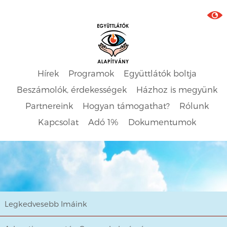
Hírek
Programok
Együttlátók boltja
Beszámolók, érdekességek
Házhoz is megyünk
Partnereink
Hogyan támogathat?
Rólunk
Kapcsolat
Adó 1%
Dokumentumok
Legkedvesebb Imáink