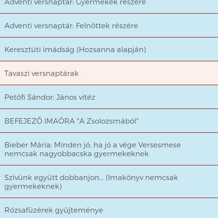
Adventi versnaptár: Gyermekek részére
Adventi versnaptár: Felnőttek részére
Keresztúti imádság (Hozsanna alapján)
Tavaszi versnaptárak
Petőfi Sándor: János vitéz
BEFEJEZŐ IMAÓRA "A Zsolozsmából"
Bieber Mária: Minden jó, ha jó a vége Versesmese
nemcsak nagyobbacska gyermekeknek
Szívünk együtt dobbanjon... (Imakönyv nemcsak
gyermekeknek)
Rózsafüzérek gyűjteménye