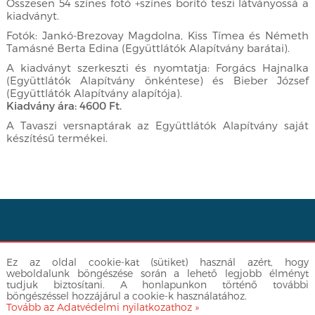
Összesen 54 színes fotó +színes borító teszi látványossá a
kiadványt.
Fotók: Jankó-Brezovay Magdolna, Kiss Tímea és Németh
Tamásné Berta Edina (Együttlátók Alapítvány barátai).
A kiadványt szerkeszti és nyomtatja: Forgács Hajnalka
(Együttlátók Alapítvány önkéntese) és Bieber József
(Együttlátók Alapítvány alapítója).
Kiadvány ára: 4600 Ft.
A Tavaszi versnaptárak az Együttlátók Alapítvány saját
készítésű termékei.
Facebook
|
info@egyuttlatok.hu
| 06-30-512-3377
Ez az oldal cookie-kat (sütiket) használ azért, hogy
Adatvédelmi nyilatkozat
weboldalunk böngészése során a lehető legjobb élményt
tudjuk biztosítani. A honlapunkon történő további
böngészéssel hozzájárul a cookie-k használatához.
Tovább az Adatvédelmi nyilatkozathoz »