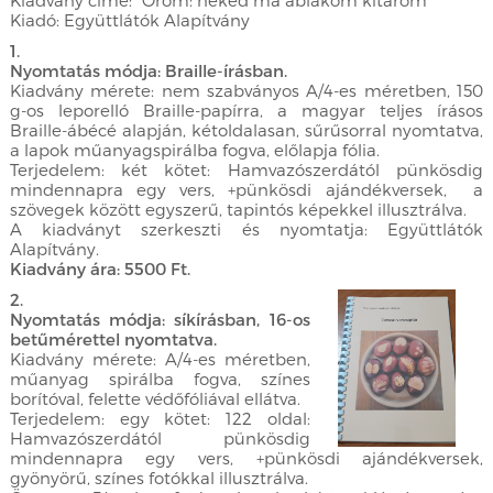
Kiadvány címe: "Öröm: neked ma ablakom kitárom"
Kiadó: Együttlátók Alapítvány
1.
Nyomtatás módja: Braille-írásban.
Kiadvány mérete: nem szabványos A/4-es méretben, 150
g-os leporelló Braille-papírra, a magyar teljes írásos
Braille-ábécé alapján, kétoldalasan, sűrűsorral nyomtatva,
a lapok műanyagspirálba fogva, előlapja fólia.
Terjedelem: két kötet: Hamvazószerdától pünkösdig
mindennapra egy vers, +pünkösdi ajándékversek, a
szövegek között egyszerű, tapintós képekkel illusztrálva.
A kiadványt szerkeszti és nyomtatja: Együttlátók
Alapítvány.
Kiadvány ára: 5500 Ft.
2.
Nyomtatás módja: síkírásban, 16-os
betűmérettel nyomtatva.
Kiadvány mérete: A/4-es méretben,
műanyag spirálba fogva, színes
borítóval, felette védőfóliával ellátva.
Terjedelem: egy kötet: 122 oldal:
Hamvazószerdától pünkösdig
mindennapra egy vers, +pünkösdi ajándékversek,
gyönyörű, színes fotókkal illusztrálva.