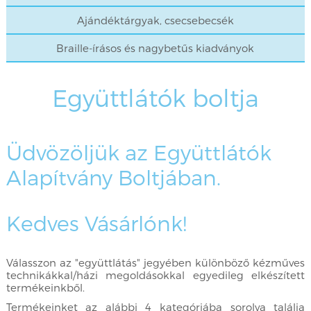
Ajándéktárgyak, csecsebecsék
Braille-írásos és nagybetűs kiadványok
Együttlátók boltja
Üdvözöljük az Együttlátók
Alapítvány Boltjában.
Kedves Vásárlónk!
Válasszon az "együttlátás" jegyében különböző kézműves
technikákkal/házi megoldásokkal egyedileg elkészített
termékeinkből.
Termékeinket az alábbi 4 kategóriába sorolva találja