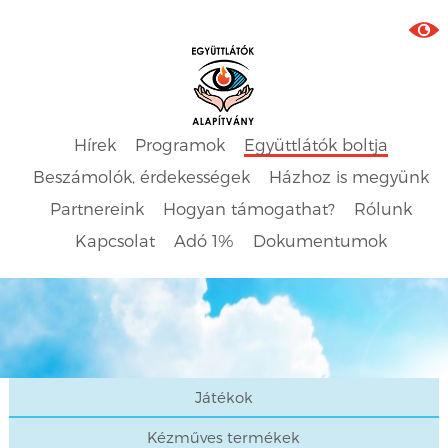
Hírek
Programok
Együttlátók boltja
Beszámolók, érdekességek
Házhoz is megyünk
Partnereink
Hogyan támogathat?
Rólunk
Kapcsolat
Adó 1%
Dokumentumok
Játékok
Kézműves termékek