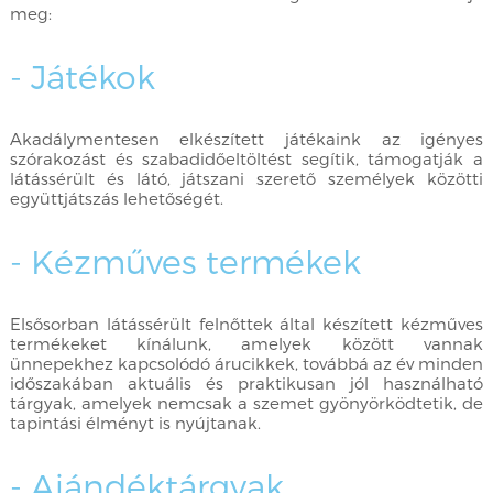
meg:
- Játékok
Akadálymentesen elkészített játékaink az igényes
szórakozást és szabadidőeltöltést segítik, támogatják a
látássérült és látó, játszani szerető személyek közötti
együttjátszás lehetőségét.
- Kézműves termékek
Elsősorban látássérült felnőttek által készített kézműves
termékeket kínálunk, amelyek között vannak
ünnepekhez kapcsolódó árucikkek, továbbá az év minden
időszakában aktuális és praktikusan jól használható
tárgyak, amelyek nemcsak a szemet gyönyörködtetik, de
tapintási élményt is nyújtanak.
- Ajándéktárgyak,