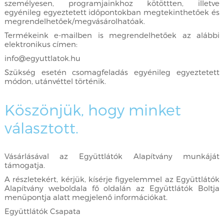
személyesen, programjainkhoz kötöttten, illetve
egyénileg egyeztetett időpontokban megtekinthetőek és
megrendelhetőek/megvásárolhatóak.
Termékeink e-mailben is megrendelhetőek az alábbi
elektronikus címen:
info@egyuttlatok.hu
Szükség esetén csomagfeladás egyénileg egyeztetett
módon, utánvéttel történik.
Köszönjük, hogy minket
választott.
Vásárlásával az Együttlátók Alapítvány munkáját
támogatja.
A részletekért, kérjük, kísérje figyelemmel az Együttlátók
Alapítvány weboldala fő oldalán az Együttlátók Boltja
menüpontja alatt megjelenő információkat.
Együttlátók Csapata