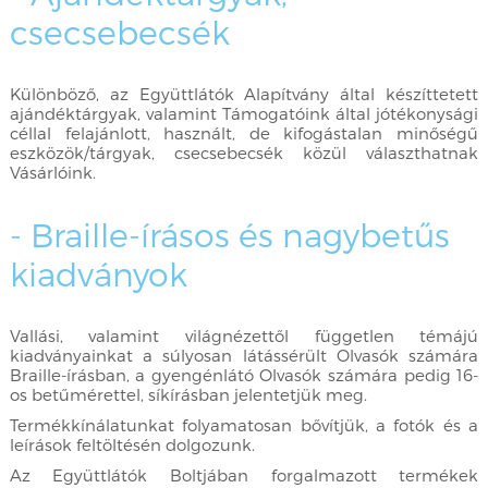
csecsebecsék
Különböző, az Együttlátók Alapítvány által készíttetett
ajándéktárgyak, valamint Támogatóink által jótékonysági
céllal felajánlott, használt, de kifogástalan minőségű
eszközök/tárgyak, csecsebecsék közül választhatnak
Vásárlóink.
- Braille-írásos és nagybetűs
kiadványok
Vallási, valamint világnézettől független témájú
kiadványainkat a súlyosan látássérült Olvasók számára
Braille-írásban, a gyengénlátó Olvasók számára pedig 16-
os betűmérettel, síkírásban jelentetjük meg.
Termékkínálatunkat folyamatosan bővítjük, a fotók és a
leírások feltöltésén dolgozunk.
Az Együttlátók Boltjában forgalmazott termékek