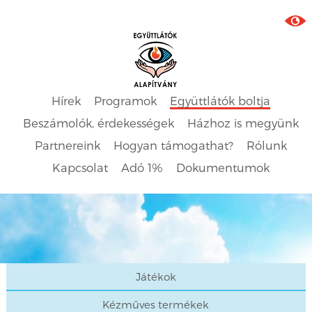
Hírek
Programok
Együttlátók boltja
Beszámolók, érdekességek
Házhoz is megyünk
Partnereink
Hogyan támogathat?
Rólunk
Kapcsolat
Adó 1%
Dokumentumok
Játékok
Kézműves termékek