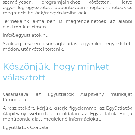
személyesen, programjainkhoz kötöttten, illetve
egyénileg egyeztetett időpontokban megtekinthetőek és
megrendelhetőek/megvásárolhatóak.
Termékeink e-mailben is megrendelhetőek az alábbi
elektronikus címen:
info@egyuttlatok.hu
Szükség esetén csomagfeladás egyénileg egyeztetett
módon, utánvéttel történik.
Köszönjük, hogy minket
választott.
Vásárlásával az Együttlátók Alapítvány munkáját
támogatja.
A részletekért, kérjük, kísérje figyelemmel az Együttlátók
Alapítvány weboldala fő oldalán az Együttlátók Boltja
menüpontja alatt megjelenő információkat.
Együttlátók Csapata