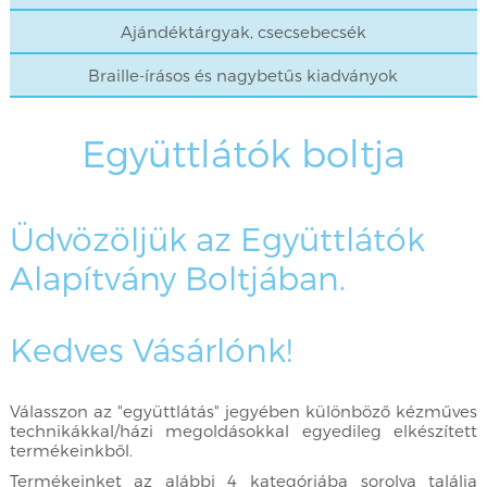
Ajándéktárgyak, csecsebecsék
Braille-írásos és nagybetűs kiadványok
Együttlátók boltja
Üdvözöljük az Együttlátók
Alapítvány Boltjában.
Kedves Vásárlónk!
Válasszon az "együttlátás" jegyében különböző kézműves
technikákkal/házi megoldásokkal egyedileg elkészített
termékeinkből.
Termékeinket az alábbi 4 kategóriába sorolva találja