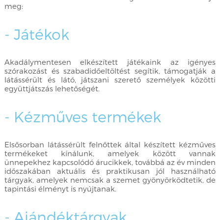
meg:
- Játékok
Akadálymentesen elkészített játékaink az igényes
szórakozást és szabadidőeltöltést segítik, támogatják a
látássérült és látó, játszani szerető személyek közötti
együttjátszás lehetőségét.
- Kézműves termékek
Elsősorban látássérült felnőttek által készített kézműves
termékeket kínálunk, amelyek között vannak
ünnepekhez kapcsolódó árucikkek, továbbá az év minden
időszakában aktuális és praktikusan jól használható
tárgyak, amelyek nemcsak a szemet gyönyörködtetik, de
tapintási élményt is nyújtanak.
- Ajándéktárgyak,