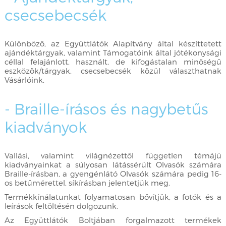
csecsebecsék
Különböző, az Együttlátók Alapítvány által készíttetett
ajándéktárgyak, valamint Támogatóink által jótékonysági
céllal felajánlott, használt, de kifogástalan minőségű
eszközök/tárgyak, csecsebecsék közül választhatnak
Vásárlóink.
- Braille-írásos és nagybetűs
kiadványok
Vallási, valamint világnézettől független témájú
kiadványainkat a súlyosan látássérült Olvasók számára
Braille-írásban, a gyengénlátó Olvasók számára pedig 16-
os betűmérettel, síkírásban jelentetjük meg.
Termékkínálatunkat folyamatosan bővítjük, a fotók és a
leírások feltöltésén dolgozunk.
Az Együttlátók Boltjában forgalmazott termékek