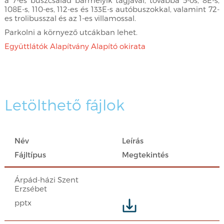
a 7-es buszcsalád bármelyik tagjával, továbbá 5-ös, 8E-s,
108E-s, 110-es, 112-es és 133E-s autóbuszokkal, valamint 72-
es trolibusszal és az 1-es villamossal.
Parkolni a környező utcákban lehet.
Együttlátók Alapítvány Alapító okirata
Letölthető fájlok
Név
Leírás
Fájltípus
Megtekintés
Árpád-házi Szent
Erzsébet
pptx