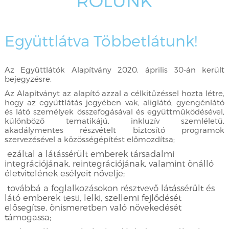
RÓLUNK
Együttlátva Többetlátunk!
Az Együttlátók Alapítvány 2020. április 30-án került
bejegyzésre.
Az Alapítványt az alapító azzal a célkitűzéssel hozta létre,
hogy az együttlátás jegyében vak, aliglátó, gyengénlátó
és látó személyek összefogásával és együttműködésével,
különböző tematikájú, inkluzív szemléletű,
akadálymentes részvételt biztosító programok
szervezésével a közösségépítést előmozdítsa;
ezáltal a látássérült emberek társadalmi
integrációjának, reintegrációjának, valamint önálló
életvitelének esélyeit növelje;
továbbá a foglalkozásokon résztvevő látássérült és
látó emberek testi, lelki, szellemi fejlődését
elősegítse, önismeretben való növekedését
támogassa;