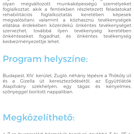
olyan megváltozott munkaképességű személyeket
foglalkoztat, akik a fentiekben részletezett feladatokat
rehabilitációs foglalkoztatás keretében képesek
megvalósítani; valamint a közhasznú tevékenységek
ellátása érdekében közérdekű önkéntes tevékenységet
szervezhet, továbbá ilyen tevékenység keretében
önkénteseket fogadhat, és önkéntes tevékenység
kedvezményezettje lehet.
Program helyszíne:
Budapest, XIV. kerület, Zugló, néhány lépésre a Thököly út
és a Gizella út kereszteződésétől, az Együttlátók
Alapítvány székhelyén, egy tágas és kényelmes,
szőnyeggel borított nappaliban.
Megközelíthető: