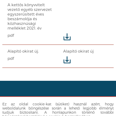
A kettős könyvvitelt
vezető egyéb szervezet
egyszerűsített éves
beszámolója és
közhasznúsági
melléklet 2021. év
pdf
Alapító okirat új.
Alapító okirat új
pdf
Facebook
|
info@egyuttlatok.hu
| 06-30-512-3377
Ez az oldal cookie-kat (sütiket) használ azért, hogy
Adatvédelmi nyilatkozat
weboldalunk böngészése során a lehető legjobb élményt
tudjuk biztosítani. A honlapunkon történő további