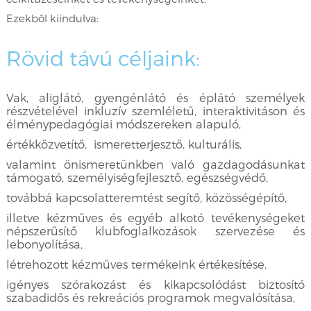
Ezekből kiindulva:
Rövid távú céljaink:
Vak, aliglátó, gyengénlátó és éplátó személyek
részvételével inkluzív szemléletű, interaktivitáson és
élménypedagógiai módszereken alapuló,
értékközvetítő, ismeretterjesztő, kulturális,
valamint önismeretünkben való gazdagodásunkat
támogató, személyiségfejlesztő, egészségvédő,
továbbá kapcsolatteremtést segítő, közösségépítő,
illetve kézműves és egyéb alkotó tevékenységeket
népszerűsítő klubfoglalkozások szervezése és
lebonyolítása,
létrehozott kézműves termékeink értékesítése,
igényes szórakozást és kikapcsolódást biztosító
szabadidős és rekreációs programok megvalósítása,