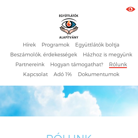
Hírek
Programok
Együttlátók boltja
Beszámolók, érdekességek
Házhoz is megyünk
Partnereink
Hogyan támogathat?
Rólunk
Kapcsolat
Adó 1%
Dokumentumok