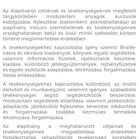
Az Alapítványi céloknak és tevékenységeknek megfelelő
tárgykörökben módszertani anyagok, kurzusok
kidolgozása, fejlesztése (esetenként akkreditáltatása) az
alapítvány inkluzív szemléletének és tevékenységeinek
országhatárokon belül és kívül minél szélesebb körben
történő megismertetése érdekében.
A tevékenységekhez kapcsolódva igény szerinti Braille-
írásos és síkírásos kiadványok, könyvek, egyéb segédletek,
valamint információs füzetek, tájékoztatók készítése,
kiadása, különböző játékgyűjtemények, rejtvényfüzetek
és egyéb eszközök adaptálása, létrehozása, forgalmazása,
illetve értékesítése.
A tevékenységekhez kapcsolódva különböző, az önálló
életvitelt és munkavégzést, valamint igényes szabadidős
tevékenységet segítő segédeszközök beszerzése,
módszertani segédletek előállítása, valamint játékeszköz-
adaptációk, játékeszköz fejlesztése, tervezése, elkészítése
és forgalmazása; továbbá kézműves termékek
létrehozása, forgalmazása.
Az alapítvány a meghatározott céljainak és
tevékenységeinek megvalósítása érdekében
foglalkoztatási rehabilitációs tevékenység keretében