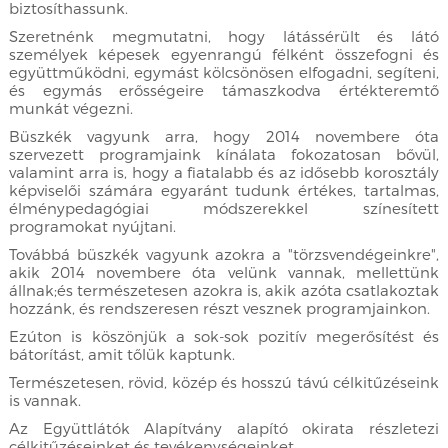
biztosíthassunk.
Szeretnénk megmutatni, hogy látássérült és látó
személyek képesek egyenrangú félként összefogni és
együttműködni, egymást kölcsönösen elfogadni, segíteni,
és egymás erősségeire támaszkodva értékteremtő
munkát végezni.
Büszkék vagyunk arra, hogy 2014 novembere óta
szervezett programjaink kínálata fokozatosan bővül,
valamint arra is, hogy a fiatalabb és az idősebb korosztály
képviselői számára egyaránt tudunk értékes, tartalmas,
élménypedagógiai módszerekkel színesített
programokat nyújtani.
Továbbá büszkék vagyunk azokra a "törzsvendégeinkre",
akik 2014 novembere óta velünk vannak, mellettünk
állnak;és természetesen azokra is, akik azóta csatlakoztak
hozzánk, és rendszeresen részt vesznek programjainkon.
Ezúton is köszönjük a sok-sok pozitív megerősítést és
bátorítást, amit tőlük kaptunk.
Természetesen, rövid, közép és hosszú távú célkitűzéseink
is vannak.
Az Együttlátók Alapítvány alapító okirata részletezi
célkitűzéseinket és tevékenységeinket.