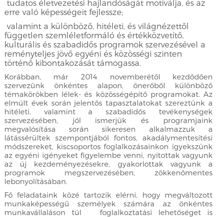
tudatos életvezetési hajlandóságát motiválja, és az
erre való képességeit fejlessze;
valamint a különböző, hitéleti, és világnézettől
független szemléletformáló és értékközvetítő,
kulturális és szabadidős programok szervezésével a
reményteljes jövő egyéni és közösségi szinten
történő kibontakozását támogassa.
Korábban, már 2014 novemberétől kezdődően
szervezünk önkéntes alapon, önerőből különböző
témakörökben lélek- és közösségépítő programokat. Az
elmúlt évek során jelentős tapasztalatokat szereztünk a
hitéleti, valamint a szabadidős tevékenységek
szervezésében, jól ismerjük és programjaink
megvalósítása során sikeresen alkalmazzuk a
látássérültek szempontjából fontos, akadálymentesítési
módszereket, kiscsoportos foglalkozásainkon igyekszünk
az egyéni igényeket figyelembe venni, nyitottak vagyunk
az új kezdeményezésekre, gyakorlottak vagyunk a
programok megszervezésében, zökkenőmentes
lebonyolításában.
Fő feladataink közé tartozik elérni, hogy megváltozott
munkaképességű személyek számára az önkéntes
munkavállaláson túl foglalkoztatási lehetőséget is