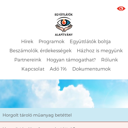
Hírek
Programok
Együttlátók boltja
Beszámolók, érdekességek
Házhoz is megyünk
Partnereink
Hogyan támogathat?
Rólunk
Kapcsolat
Adó 1%
Dokumentumok
Horgolt tároló műanyag betéttel