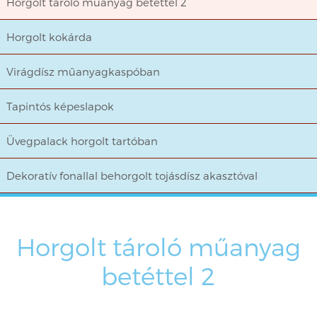
Horgolt tároló műanyag betéttel 2
Horgolt kokárda
Virágdísz műanyagkaspóban
Tapintós képeslapok
Üvegpalack horgolt tartóban
Dekoratív fonallal behorgolt tojásdísz akasztóval
Horgolt tároló műanyag
betéttel 2