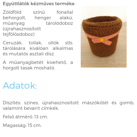
Együttlátók kézműves terméke
Zöldföld színű fonallal
behorgolt, henger alakú,
műanyag tárolódoboz
(újrahasznosított
tejfölösdoboz)
Ceruzák, tollak, ollók stb.
tárolására kiválóan alkalmas
és mutatós asztali dísz.
A műanyagbetét kivehető, a
horgolt tasak mosható.
Adatok:
Díszítés: színes, újrahasznosított mászókötél és gomb,
valamint bevarrt címkék.
Felső átmérő: 13 cm.
Magasság: 15 cm.