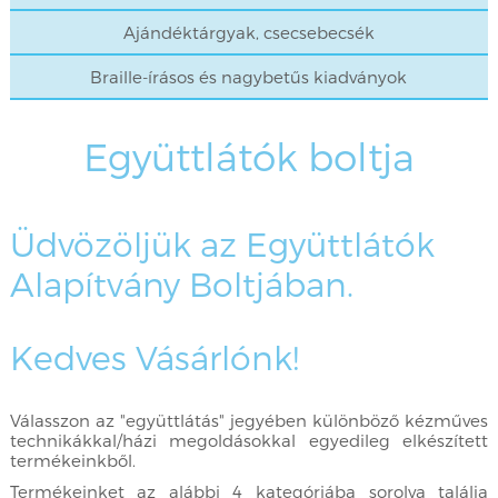
Ajándéktárgyak, csecsebecsék
Braille-írásos és nagybetűs kiadványok
Együttlátók boltja
Üdvözöljük az Együttlátók
Alapítvány Boltjában.
Kedves Vásárlónk!
Válasszon az "együttlátás" jegyében különböző kézműves
technikákkal/házi megoldásokkal egyedileg elkészített
termékeinkből.
Termékeinket az alábbi 4 kategóriába sorolva találja