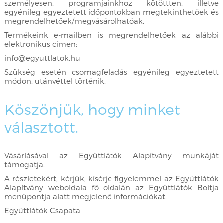
személyesen, programjainkhoz kötöttten, illetve
egyénileg egyeztetett időpontokban megtekinthetőek és
megrendelhetőek/megvásárolhatóak.
Termékeink e-mailben is megrendelhetőek az alábbi
elektronikus címen:
info@egyuttlatok.hu
Szükség esetén csomagfeladás egyénileg egyeztetett
módon, utánvéttel történik.
Köszönjük, hogy minket
választott.
Vásárlásával az Együttlátók Alapítvány munkáját
támogatja.
A részletekért, kérjük, kísérje figyelemmel az Együttlátók
Alapítvány weboldala fő oldalán az Együttlátók Boltja
menüpontja alatt megjelenő információkat.
Együttlátók Csapata