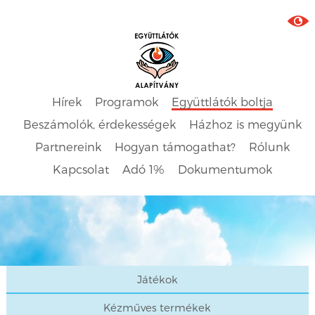
Hírek
Programok
Együttlátók boltja
Beszámolók, érdekességek
Házhoz is megyünk
Partnereink
Hogyan támogathat?
Rólunk
Kapcsolat
Adó 1%
Dokumentumok
Játékok
Kézműves termékek