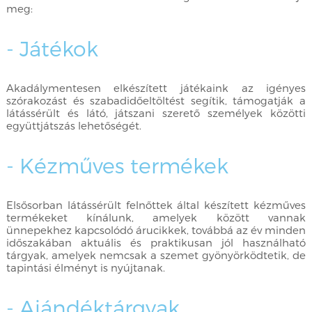
meg:
- Játékok
Akadálymentesen elkészített játékaink az igényes
szórakozást és szabadidőeltöltést segítik, támogatják a
látássérült és látó, játszani szerető személyek közötti
együttjátszás lehetőségét.
- Kézműves termékek
Elsősorban látássérült felnőttek által készített kézműves
termékeket kínálunk, amelyek között vannak
ünnepekhez kapcsolódó árucikkek, továbbá az év minden
időszakában aktuális és praktikusan jól használható
tárgyak, amelyek nemcsak a szemet gyönyörködtetik, de
tapintási élményt is nyújtanak.
- Ajándéktárgyak,