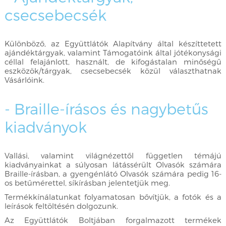
csecsebecsék
Különböző, az Együttlátók Alapítvány által készíttetett
ajándéktárgyak, valamint Támogatóink által jótékonysági
céllal felajánlott, használt, de kifogástalan minőségű
eszközök/tárgyak, csecsebecsék közül választhatnak
Vásárlóink.
- Braille-írásos és nagybetűs
kiadványok
Vallási, valamint világnézettől független témájú
kiadványainkat a súlyosan látássérült Olvasók számára
Braille-írásban, a gyengénlátó Olvasók számára pedig 16-
os betűmérettel, síkírásban jelentetjük meg.
Termékkínálatunkat folyamatosan bővítjük, a fotók és a
leírások feltöltésén dolgozunk.
Az Együttlátók Boltjában forgalmazott termékek