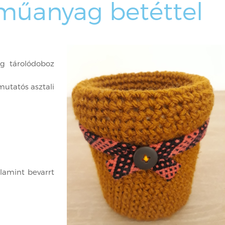
 műanyag betéttel
ag tárolódoboz
 mutatós asztali
alamint bevarrt