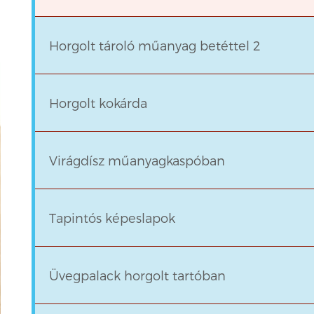
Horgolt tároló műanyag betéttel 2
Horgolt kokárda
Virágdísz műanyagkaspóban
Tapintós képeslapok
Üvegpalack horgolt tartóban