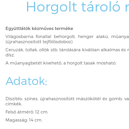
Horgolt tároló
Együttlátók kézműves terméke
Világosbarna fonallal behorgolt, henger alakú, műany
(újrahasznosított tejfölösdoboz)
Ceruzák, tollak, ollók stb. tárolására kiválóan alkalmas és
dísz.
A műanyagbetét kivehető, a horgolt tasak mosható.
Adatok:
Díszítés: színes, újrahasznosított mászókötél és gomb, v
címkék.
Felső átmérő: 12 cm.
Magasság: 14 cm.