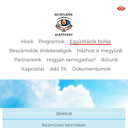
Hírek
Programok
Együttlátók boltja
Beszámolók, érdekességek
Házhoz is megyünk
Partnereink
Hogyan támogathat?
Rólunk
Kapcsolat
Adó 1%
Dokumentumok
Játékok
Kézműves termékek