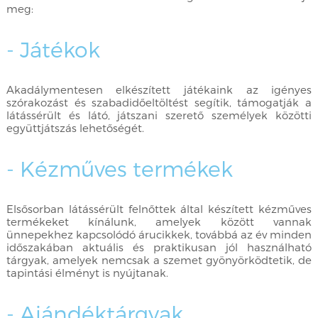
meg:
- Játékok
Akadálymentesen elkészített játékaink az igényes
szórakozást és szabadidőeltöltést segítik, támogatják a
látássérült és látó, játszani szerető személyek közötti
együttjátszás lehetőségét.
- Kézműves termékek
Elsősorban látássérült felnőttek által készített kézműves
termékeket kínálunk, amelyek között vannak
ünnepekhez kapcsolódó árucikkek, továbbá az év minden
időszakában aktuális és praktikusan jól használható
tárgyak, amelyek nemcsak a szemet gyönyörködtetik, de
tapintási élményt is nyújtanak.
- Ajándéktárgyak,