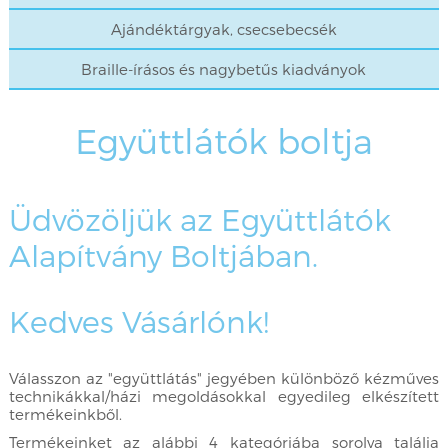
Ajándéktárgyak, csecsebecsék
Braille-írásos és nagybetűs kiadványok
Együttlátók boltja
Üdvözöljük az Együttlátók
Alapítvány Boltjában.
Kedves Vásárlónk!
Válasszon az "együttlátás" jegyében különböző kézműves
technikákkal/házi megoldásokkal egyedileg elkészített
termékeinkből.
Termékeinket az alábbi 4 kategóriába sorolva találja