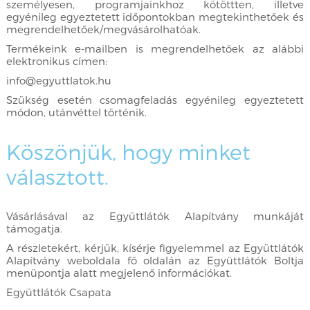
személyesen, programjainkhoz kötöttten, illetve
egyénileg egyeztetett időpontokban megtekinthetőek és
megrendelhetőek/megvásárolhatóak.
Termékeink e-mailben is megrendelhetőek az alábbi
elektronikus címen:
info@egyuttlatok.hu
Szükség esetén csomagfeladás egyénileg egyeztetett
módon, utánvéttel történik.
Köszönjük, hogy minket
választott.
Vásárlásával az Együttlátók Alapítvány munkáját
támogatja.
A részletekért, kérjük, kísérje figyelemmel az Együttlátók
Alapítvány weboldala fő oldalán az Együttlátók Boltja
menüpontja alatt megjelenő információkat.
Együttlátók Csapata