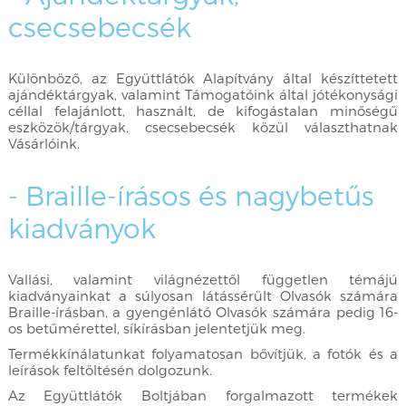
csecsebecsék
Különböző, az Együttlátók Alapítvány által készíttetett
ajándéktárgyak, valamint Támogatóink által jótékonysági
céllal felajánlott, használt, de kifogástalan minőségű
eszközök/tárgyak, csecsebecsék közül választhatnak
Vásárlóink.
- Braille-írásos és nagybetűs
kiadványok
Vallási, valamint világnézettől független témájú
kiadványainkat a súlyosan látássérült Olvasók számára
Braille-írásban, a gyengénlátó Olvasók számára pedig 16-
os betűmérettel, síkírásban jelentetjük meg.
Termékkínálatunkat folyamatosan bővítjük, a fotók és a
leírások feltöltésén dolgozunk.
Az Együttlátók Boltjában forgalmazott termékek