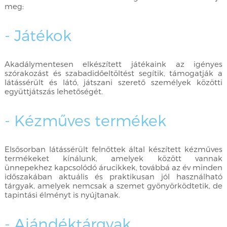
meg:
- Játékok
Akadálymentesen elkészített játékaink az igényes
szórakozást és szabadidőeltöltést segítik, támogatják a
látássérült és látó, játszani szerető személyek közötti
együttjátszás lehetőségét.
- Kézműves termékek
Elsősorban látássérült felnőttek által készített kézműves
termékeket kínálunk, amelyek között vannak
ünnepekhez kapcsolódó árucikkek, továbbá az év minden
időszakában aktuális és praktikusan jól használható
tárgyak, amelyek nemcsak a szemet gyönyörködtetik, de
tapintási élményt is nyújtanak.
- Ajándéktárgyak,