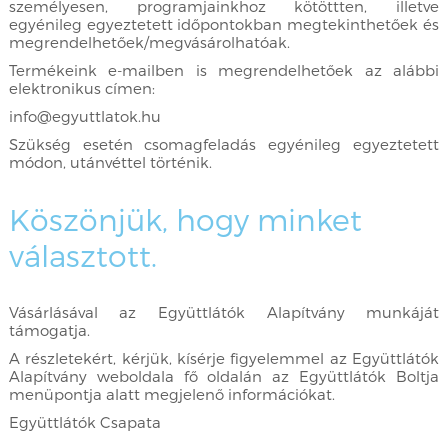
személyesen, programjainkhoz kötöttten, illetve
egyénileg egyeztetett időpontokban megtekinthetőek és
megrendelhetőek/megvásárolhatóak.
Termékeink e-mailben is megrendelhetőek az alábbi
elektronikus címen:
info@egyuttlatok.hu
Szükség esetén csomagfeladás egyénileg egyeztetett
módon, utánvéttel történik.
Köszönjük, hogy minket
választott.
Vásárlásával az Együttlátók Alapítvány munkáját
támogatja.
A részletekért, kérjük, kísérje figyelemmel az Együttlátók
Alapítvány weboldala fő oldalán az Együttlátók Boltja
menüpontja alatt megjelenő információkat.
Együttlátók Csapata