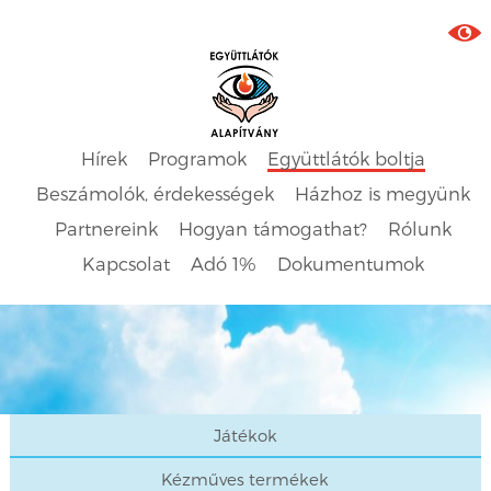
Hírek
Programok
Együttlátók boltja
Beszámolók, érdekességek
Házhoz is megyünk
Partnereink
Hogyan támogathat?
Rólunk
Kapcsolat
Adó 1%
Dokumentumok
Játékok
Kézműves termékek