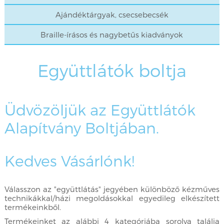
Ajándéktárgyak, csecsebecsék
Braille-írásos és nagybetűs kiadványok
Együttlátók boltja
Üdvözöljük az Együttlátók
Alapítvány Boltjában.
Kedves Vásárlónk!
Válasszon az "együttlátás" jegyében különböző kézműves
technikákkal/házi megoldásokkal egyedileg elkészített
termékeinkből.
Termékeinket az alábbi 4 kategóriába sorolva találja