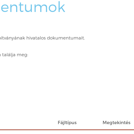
entumok
Alapítványának hivatalos dokumentumait.
 találja meg:
Fájltípus
Megtekintés