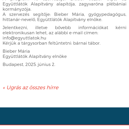
Együttlátók Alapítvány alapítója, zagyvaróna plébániai
kormányzója.
A szervezés segítője: Bieber Mária, gyógypedagógus,
hittanár-nevelő, Együttlátók Alapítvány elnöke.
Jelentkezni, illetve bővebb információkat kérni
elektronikusan lehet, az alábbi e-mail címen:
info@egyuttlatok.hu
Kérjük a tárgysorban feltűntetni: bárnai tábor.
Bieber Mária
Együttlátók Alapítvány elnöke
Budapest, 2025. június 2.
« Ugrás az összes hírre
Facebook
|
info@egyuttlatok.hu
| 06-30-512-3377