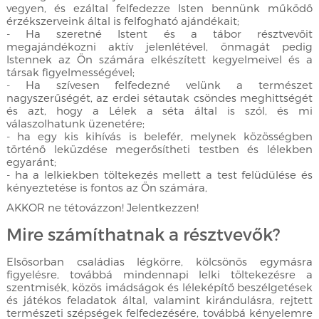
vegyen, és ezáltal felfedezze Isten bennünk működő
érzékszerveink által is felfogható ajándékait;
- Ha szeretné Istent és a tábor résztvevőit
megajándékozni aktív jelenlétével, önmagát pedig
Istennek az Ön számára elkészített kegyelmeivel és a
társak figyelmességével;
- Ha szívesen felfedezné velünk a természet
nagyszerűségét, az erdei sétautak csöndes meghittségét
és azt, hogy a Lélek a séta által is szól, és mi
válaszolhatunk üzenetére;
- ha egy kis kihívás is belefér, melynek közösségben
történő leküzdése megerősítheti testben és lélekben
egyaránt;
- ha a lelkiekben töltekezés mellett a test felüdülése és
kényeztetése is fontos az Ön számára,
AKKOR ne tétovázzon! Jelentkezzen!
Mire számíthatnak a résztvevők?
Elsősorban családias légkörre, kölcsönös egymásra
figyelésre, továbbá mindennapi lelki töltekezésre a
szentmisék, közös imádságok és léleképítő beszélgetések
és játékos feladatok által, valamint kirándulásra, rejtett
természeti szépségek felfedezésére, továbbá kényelemre