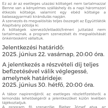
Ez az ár az esetleges utazási költséget nem tartalmazza!
Benne van a kényelmes szálláshely és a napi háromszori
étkezés költsége, valamint egy ebéd költsége a
balassagyarmati kirándulás napján.
A szervezés és megvalósítás teljes összegét az Együttlátók
Alapítvány pótolja ki.
A költségek szervezői/előadói/tréneri juttatást nem
tartalmaznak, a program szervezését és megvalósítását
önkéntesként vállaltuk.
Jelentkezési határidő:
2025. június 22. vasárnap, 20:00 óra.
A jelentkezés a részvételi díj teljes
befizetésével válik véglegessé,
amelynek határideje:
2025. június 30. hétfő, 20:00 óra.
A tábor napirendjéről, az esetleges részletfizetésről, a
lemondás lehetőségéről a jelentkezőket külön levélben
tájékoztatjuk.
A program fő szervezője: Bieber József atya, az