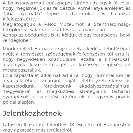
A balassagyarmati egésznapos kirándulás egyik fő célja,
hogy megismerjük és felidézzük Kornél atya emlékét, és
"lába nyomába" lépve tiszteletünket és hálánkat
kifejezzük érte.
Meglátogatjuk a Palóc Múzeumot, a Szentháromság-
templomot, valamint sétát teszünk a városban.
Aznap az ebédünket is itt költjük el egy barátságos, helyi
vendéglőben.
Mindemellett Bárna földrajzi elhelyezkedése lehetőséget
nyújt a természet szépségeinek felfedezésén túl arra is,
hogy hegyvidéken kiránduljunk, ezáltal a kihívásokat,
akadályok leküzdhetőségét a közösség segítségével
megtapasztaljuk.
Ez a tapasztalat alkalmat ad arra, hogy Hummel Kornél
atya életéhez, valamint saját élethelyzeteinkhez is
kapcsolódjunk, rátekintsünk akadályozottságainkra,
"hegyeinkre", és megküzdési stratégiáink tárházát
gyarapítsuk a szentírási történetek és egymás pozitív
példái alapján.
Jelentkezhetnek:
Látássérült és látó felnőttek 18 éves kortól Budapestről
vagy az ország más területeiről.