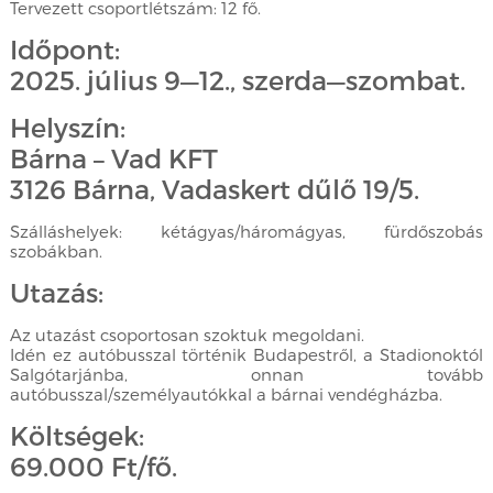
Tervezett csoportlétszám: 12 fő.
Időpont:
2025. július 9—12., szerda—szombat.
Helyszín:
Bárna – Vad KFT
3126 Bárna, Vadaskert dűlő 19/5.
Szálláshelyek: kétágyas/háromágyas, fürdőszobás
szobákban.
Utazás:
Az utazást csoportosan szoktuk megoldani.
Idén ez autóbusszal történik Budapestről, a Stadionoktól
Salgótarjánba, onnan tovább
autóbusszal/személyautókkal a bárnai vendégházba.
Költségek:
69.000 Ft/fő.