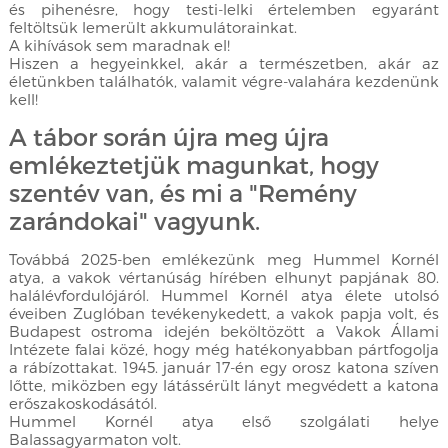
és pihenésre, hogy testi-lelki értelemben egyaránt
feltöltsük lemerült akkumulátorainkat.
A kihívások sem maradnak el!
Hiszen a hegyeinkkel, akár a természetben, akár az
életünkben találhatók, valamit végre-valahára kezdenünk
kell!
A tábor során újra meg újra
emlékeztetjük magunkat, hogy
szentév van, és mi a "Remény
zarándokai" vagyunk.
Továbbá 2025-ben emlékezünk meg Hummel Kornél
atya, a vakok vértanúság hírében elhunyt papjának 80.
halálévfordulójáról. Hummel Kornél atya élete utolsó
éveiben Zuglóban tevékenykedett, a vakok papja volt, és
Budapest ostroma idején beköltözött a Vakok Állami
Intézete falai közé, hogy még hatékonyabban pártfogolja
a rábízottakat. 1945. január 17-én egy orosz katona szíven
lőtte, miközben egy látássérült lányt megvédett a katona
erőszakoskodásától.
Hummel Kornél atya első szolgálati helye
Balassagyarmaton volt.