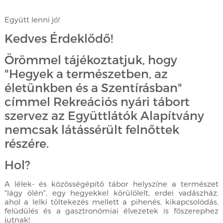
Együtt lenni jó!
Kedves Érdeklődő!
Örömmel tájékoztatjuk, hogy
"Hegyek a természetben, az
életünkben és a Szentírásban"
címmel Rekreációs nyári tábort
szervez az Együttlátók Alapítvány
nemcsak látássérült felnőttek
részére.
Hol?
A lélek- és közösségépítő tábor helyszíne a természet
"lágy ölén", egy hegyekkel körülölelt, erdei vadászház,
ahol a lelki töltekezés mellett a pihenés, kikapcsolódás,
felüdülés és a gasztronómiai élvezetek is főszerephez
jutnak!