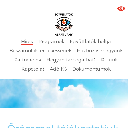
Hírek
Programok
Együttlátók boltja
Beszámolók, érdekességek
Házhoz is megyünk
Partnereink
Hogyan támogathat?
Rólunk
Kapcsolat
Adó 1%
Dokumentumok