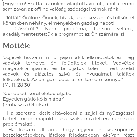
(Figyelem! Ezúttal az online-világtól távol, ott, ahol a térerő
sem zavar, az offline-valóság szépségei várnak ránk!)
- Jól lát? Örülünk Önnek, hívjuk, jelentkezzen, és töltsön el
körünkben néhány, élményekben gazdag napot!
- Látássérült? Nem probléma, tartson velünk,
akadálymentesítettük a programot az Ön számára is!
Mottók:
"Jöjjetek hozzám mindnyájan, akik elfáradtatok és meg
vagytok terhelve: én felüdítelek titeket. Vegyétek
magatokra igámat és tanuljatok tőlem, mert szelíd
vagyok és alázatos szívű és nyugalmat találtok
lelketeknek. Az én igám édes, az én terhem könnyű."
(Mt 11, 28-30)
"Gondolod, kerül életed útjába
Egyetlen gátló kő is hiába?"
(Prohászka Ottokár)
- Ha szeretne kicsit eltávolodni a zajjal és nyüzsgéssel
terhelt mindennapoktól, és elszakadni a lelkére nehezedő
problémáktól;
- Ha készen áll arra, hogy egyéni és kiscsoportos
beszélgetésekben, játékos feladatokban aktívan részt