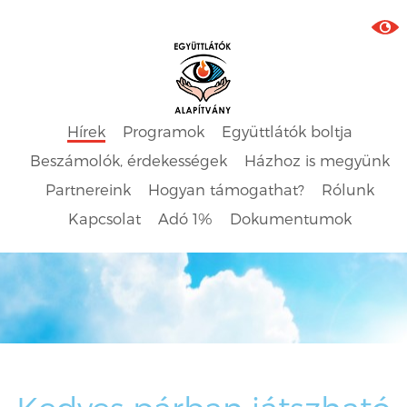
Hírek
Programok
Együttlátók boltja
Beszámolók, érdekességek
Házhoz is megyünk
Partnereink
Hogyan támogathat?
Rólunk
Kapcsolat
Adó 1%
Dokumentumok