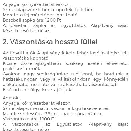
Anyaga: környezetbarát vászon,
Színe: alapszíne fehér, a logó fekete-fehér,
Mérete: a fej méretéhez igazítható.
Baseball sapka ára: 1200 Ft
A baseball sapka az Együttlátók Alapítvány saját
készíttetésű terméke.
2. Vászontáska hosszú füllel
Az Együttlátók Alapítvány fekete-fehér logójával díszített
vászontáska kapható!
Kicsire összehajtogatható, szükség esetén elővehető,
praktikus termék.
Gyakran nagy segítségünkre tud lenni, ha hordunk a
hátizsákunkban vagy a válltáskánkban egy könnyedén
előkapható, mosható, vállra akasztható vászontáskát!
Elsősorban hölgyeknek ajánljuk!
Adatok:
Anyaga: környezetbarát vászon,
Színe: alapszíne natúr vászon, a logó fekete-fehér,
Mérete: szélessége: 38 cm, magassága: 42 cm.
Vászontáska ára: 1900 Ft
A vászontáska az Együttlátók Alapítvány saját
készíttetésű terméke.