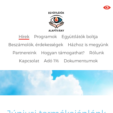
Hírek
Programok
Együttlátók boltja
Beszámolók, érdekességek
Házhoz is megyünk
Partnereink
Hogyan támogathat?
Rólunk
Kapcsolat
Adó 1%
Dokumentumok