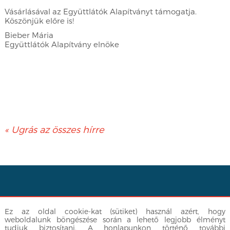
Vásárlásával az Együttlátók Alapítványt támogatja.
Köszönjük előre is!
Bieber Mária
Együttlátók Alapítvány elnöke
« Ugrás az összes hírre
Facebook
|
info@egyuttlatok.hu
| 06-30-512-3377
Ez az oldal cookie-kat (sütiket) használ azért, hogy
Adatvédelmi nyilatkozat
weboldalunk böngészése során a lehető legjobb élményt
tudjuk biztosítani. A honlapunkon történő további