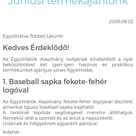
Júniusi termékajánlónk
2026.06.02
Együttlátva Többet Látunk!
Kedves Érdeklődő!
Az Együttlátók Alapítvány boltjának kínálatából a nyár
beköszöntével két igen-igen hasznos és praktikus
termékünket ajánljuk szíves figyelmébe.
1. Baseball sapka fekete-fehér
logóval
Az Együttlátók Alapítvány fekete-fehér logójával díszített,
amerikai típusú baseball sapka kapható!
A tarkónál tépőzár segítségével méretre állíthatjuk.
Remekül védi a szemet és az arcot a napsütéstől.
Uraknak és hölgyeknek egyaránt ajánljuk!
Adatok: