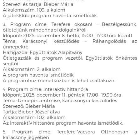
Szervezi és tartja: Bieber Mária
Alkalomszám: 103. alkalom
A játékklub program havonta ismétlődik.
3. Program címe: Terefere okosan! – Beszélgessünk,
ötleteljünk mindennapi dolgainkról!
Időpont: 2025. december 8. hétfő, 15:00—17:00 óra között
Téma: Karácsonyi készülődés – Ráhangolódás az
ünnepekre.
Házigazda: Együttlátók Alapítvány
Ötletgazdák és program vezetői: Együttlátók önkéntes
segítői
Alkalomszám: 2. alkalom
A program havonta ismétlődik
A programhoz menetközben is lehet csatlakozni.
4. Program címe: Interaktív hittanóra
Időpont: 2025. december 11. péntek, 17:00--19:30 óra
Téma: Ünnepi szentmise, karácsonyra készülődés
Szervező: Bieber Mária
Tartja: Bieber József atya
Alkalomszám: 102. alkalom
Az Interaktív hittanóra program havonta ismétlődik.
5. Program címe: Terefere-Vacsora Otthonosan a
karácsony jegyében