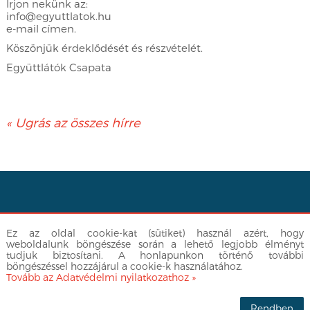
Írjon nekünk az:
info@egyuttlatok.hu
e-mail címen.
Köszönjük érdeklődését és részvételét.
Együttlátók Csapata
« Ugrás az összes hírre
Facebook
|
info@egyuttlatok.hu
| 06-30-512-3377
Ez az oldal cookie-kat (sütiket) használ azért, hogy
Adatvédelmi nyilatkozat
weboldalunk böngészése során a lehető legjobb élményt
tudjuk biztosítani. A honlapunkon történő további
böngészéssel hozzájárul a cookie-k használatához.
Tovább az Adatvédelmi nyilatkozathoz »
Made by
FortuNet
Rendben