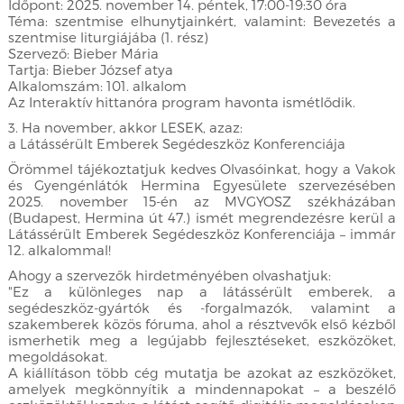
Időpont: 2025. november 14. péntek, 17:00-19:30 óra
Téma: szentmise elhunytjainkért, valamint: Bevezetés a
szentmise liturgiájába (1. rész)
Szervező: Bieber Mária
Tartja: Bieber József atya
Alkalomszám: 101. alkalom
Az Interaktív hittanóra program havonta ismétlődik.
3. Ha november, akkor LESEK, azaz:
a Látássérült Emberek Segédeszköz Konferenciája
Örömmel tájékoztatjuk kedves Olvasóinkat, hogy a Vakok
és Gyengénlátók Hermina Egyesülete szervezésében
2025. november 15-én az MVGYOSZ székházában
(Budapest, Hermina út 47.) ismét megrendezésre kerül a
Látássérült Emberek Segédeszköz Konferenciája – immár
12. alkalommal!
Ahogy a szervezők hirdetményében olvashatjuk:
"Ez a különleges nap a látássérült emberek, a
segédeszköz-gyártók és -forgalmazók, valamint a
szakemberek közös fóruma, ahol a résztvevők első kézből
ismerhetik meg a legújabb fejlesztéseket, eszközöket,
megoldásokat.
A kiállításon több cég mutatja be azokat az eszközöket,
amelyek megkönnyítik a mindennapokat – a beszélő