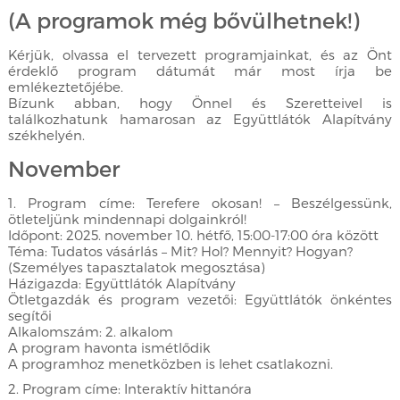
(A programok még bővülhetnek!)
Kérjük, olvassa el tervezett programjainkat, és az Önt
érdeklő program dátumát már most írja be
emlékeztetőjébe.
Bízunk abban, hogy Önnel és Szeretteivel is
találkozhatunk hamarosan az Együttlátók Alapítvány
székhelyén.
November
1. Program címe: Terefere okosan! – Beszélgessünk,
ötleteljünk mindennapi dolgainkról!
Időpont: 2025. november 10. hétfő, 15:00-17:00 óra között
Téma: Tudatos vásárlás – Mit? Hol? Mennyit? Hogyan?
(Személyes tapasztalatok megosztása)
Házigazda: Együttlátók Alapítvány
Ötletgazdák és program vezetői: Együttlátók önkéntes
segítői
Alkalomszám: 2. alkalom
A program havonta ismétlődik
A programhoz menetközben is lehet csatlakozni.
2. Program címe: Interaktív hittanóra