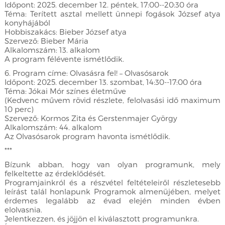
Időpont: 2025. december 12. péntek, 17:00--20:30 óra
Téma: Terített asztal mellett ünnepi fogások József atya
konyhájából
Hobbiszakács: Bieber József atya
Szervező: Bieber Mária
Alkalomszám: 13. alkalom
A program félévente ismétlődik.
6. Program címe: Olvasásra fel! – Olvasósarok
Időpont: 2025. december 13. szombat, 14:30--17:00 óra
Téma: Jókai Mór színes életműve
(Kedvenc művem rövid részlete, felolvasási idő maximum
10 perc)
Szervező: Kormos Zita és Gerstenmajer György
Alkalomszám: 44. alkalom
Az Olvasósarok program havonta ismétlődik.
***
Bízunk abban, hogy van olyan programunk, mely
felkeltette az érdeklődését.
Programjainkról és a részvétel feltételeiről részletesebb
leírást talál honlapunk Programok almenüjében, melyet
érdemes legalább az évad elején minden évben
elolvasnia.
Jelentkezzen, és jöjjön el kiválasztott programunkra.