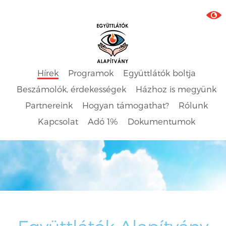
Hírek
Programok
Együttlátók boltja
Beszámolók, érdekességek
Házhoz is megyünk
Partnereink
Hogyan támogathat?
Rólunk
Kapcsolat
Adó 1%
Dokumentumok