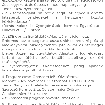
eszközöktől kezdve a látást segítő digitális megoldásokon
át az egyszerű, de ötletes mindennapi tárgyakig.
• Idén is lesz nyereményjáték,
• a kísérőszolgálatunk pedig segíti az egyedül érkező
látássérült vendégeket a helyszínek közötti
közlekedésben."
(Forrás: Vakok és Gyengénlátók Hermina Egyesülete –
Hírlevél 2025/52. szám)
A LESEK-en az Együttlátók Alapítvány is jelen lesz.
Érdemes lesz ellátogatnia asztalunkhoz, mert régi és új
kiadványokkal, akadálymentes játékokkal és szépséges
ünnepi kézműves termékekkel készülünk.
Bieber József, az Együttlátók Alapítvány fog előadást
tartani az ötödik évét betöltő alapítvány ez évi
tevékenységéről.
A nyereményjáték sikerességéhez pedig ajándék
felajánlásával járultunk hozzá.
4. Program címe: Olvasásra fel! – Olvasósarok
Időpont: 2025. november 22. szombat, 10:30-13:00 óra
Téma: Nagy László élete, költészete és munkássága
Szervező: Kormos Zita, Gerstenmajer György
Alkalomszám: 43. alkalom
Az Olvasósarok program havonta ismétlődik.
5. Program címe: Együttlátók Játékklubja - Játszva