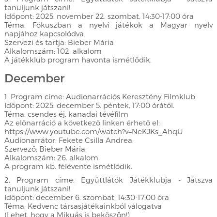
tanuljunk játszani!
Időpont: 2025. november 22. szombat, 14:30-17:00 óra
Téma: Fókuszban a nyelvi játékok a Magyar nyelv
napjához kapcsolódva
Szervezi és tartja: Bieber Mária
Alkalomszám: 102. alkalom
A játékklub program havonta ismétlődik.
December
1. Program címe: Audionarrációs Keresztény Filmklub
Időpont: 2025. december 5. péntek, 17:00 órától.
Téma: csendes éj, kanadai tévéfilm
Az előnarráció a következő linken érhető el:
https://www.youtube.com/watch?v=NeKJKs_AhqU
Audionarrátor: Fekete Csilla Andrea.
Szervező: Bieber Mária.
Alkalomszám: 26. alkalom
A program kb. félévente ismétlődik.
2. Program címe: Együttlátók Játékklubja - Játszva
tanuljunk játszani!
Időpont: december 6. szombat, 14:30-17:00 óra
Téma: Kedvenc társasjátékainkból válogatva
(Lehet, hogy a Mikuás is beköszön!)