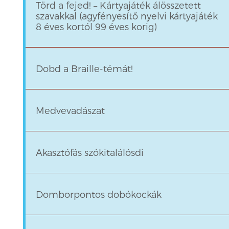
Törd a fejed! – Kártyajáték álösszetett
szavakkal (agyfényesítő nyelvi kártyajáték
8 éves kortól 99 éves korig)
Dobd a Braille-témát!
Medvevadászat
Akasztófás szókitalálósdi
Domborpontos dobókockák