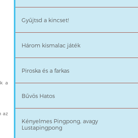
Gyűjtsd a kincset!
Három kismalac játék
Piroska és a farkas
ák a
Bűvös Hatos
n az
Kényelmes Pingpong, avagy
Lustapingpong