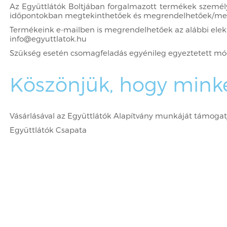
Az Együttlátók Boltjában forgalmazott termékek személye
időpontokban megtekinthetőek és megrendelhetőek/meg
Termékeink e-mailben is megrendelhetőek az alábbi elek
info@egyuttlatok.hu
Szükség esetén csomagfeladás egyénileg egyeztetett módo
Köszönjük, hogy minket
Vásárlásával az Együttlátók Alapítvány munkáját támogat
Együttlátók Csapata