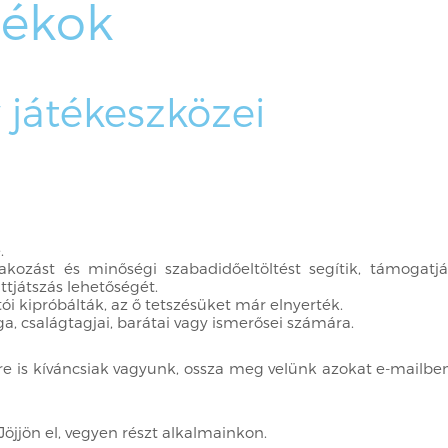
tékok
 játékeszközei
e.
akozást és minőségi szabadidőeltöltést segítik, támogatj
üttjátszás lehetőségét.
ói kipróbálták, az ő tetszésüket már elnyerték.
a, csalágtagjai, barátai vagy ismerősei számára.
ire is kíváncsiak vagyunk, ossza meg velünk azokat e-mailbe
jjön el, vegyen részt alkalmainkon.