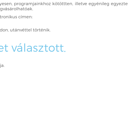
sen, programjainkhoz kötöttten, illetve egyénileg egyezte
vásárolhatóak.
tronikus címen:
n, utánvéttel történik.
 választott.
ja.