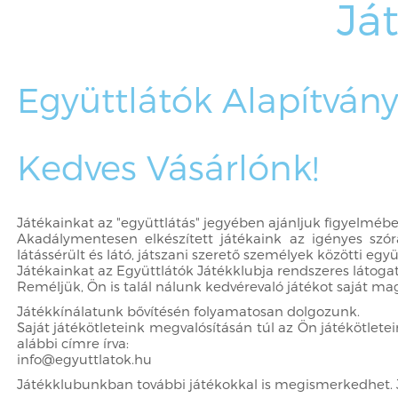
Já
Együttlátók Alapítvány
Kedves Vásárlónk!
Játékainkat az "együttlátás" jegyében ajánljuk figyelméb
Akadálymentesen elkészített játékaink az igényes szór
látássérült és látó, játszani szerető személyek közötti egy
Játékainkat az Együttlátók Játékklubja rendszeres látogat
Reméljük, Ön is talál nálunk kedvérevaló játékot saját mag
Játékkínálatunk bővítésén folyamatosan dolgozunk.
Saját játékötleteink megvalósításán túl az Ön játékötlete
alábbi címre írva:
info@egyuttlatok.hu
Játékklubunkban további játékokkal is megismerkedhet. Jö