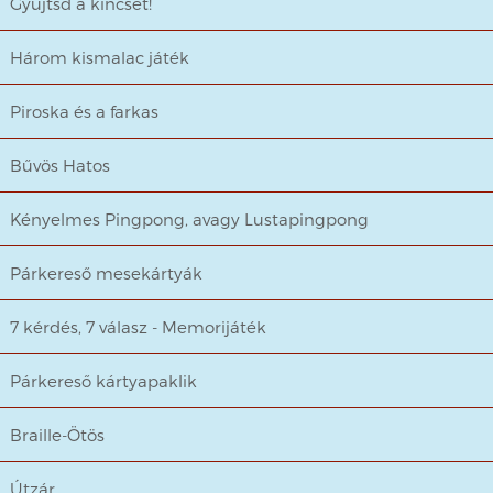
Gyűjtsd a kincset!
Három kismalac játék
Piroska és a farkas
Bűvös Hatos
Kényelmes Pingpong, avagy Lustapingpong
Párkereső mesekártyák
7 kérdés, 7 válasz - Memorijáték
Párkereső kártyapaklik
Braille-Ötös
Útzár