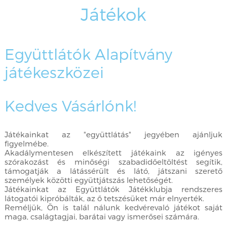
Játékok
Együttlátók Alapítvány
játékeszközei
Kedves Vásárlónk!
Játékainkat az "együttlátás" jegyében ajánljuk
figyelmébe.
Akadálymentesen elkészített játékaink az igényes
szórakozást és minőségi szabadidőeltöltést segítik,
támogatják a látássérült és látó, játszani szerető
személyek közötti együttjátszás lehetőségét.
Játékainkat az Együttlátók Játékklubja rendszeres
látogatói kipróbálták, az ő tetszésüket már elnyerték.
Reméljük, Ön is talál nálunk kedvérevaló játékot saját
maga, csalágtagjai, barátai vagy ismerősei számára.