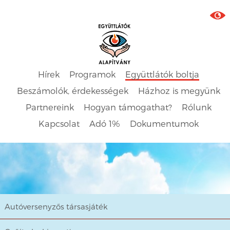
Hírek
Programok
Együttlátók boltja
Beszámolók, érdekességek
Házhoz is megyünk
Partnereink
Hogyan támogathat?
Rólunk
Kapcsolat
Adó 1%
Dokumentumok
Autóversenyzős társasjáték