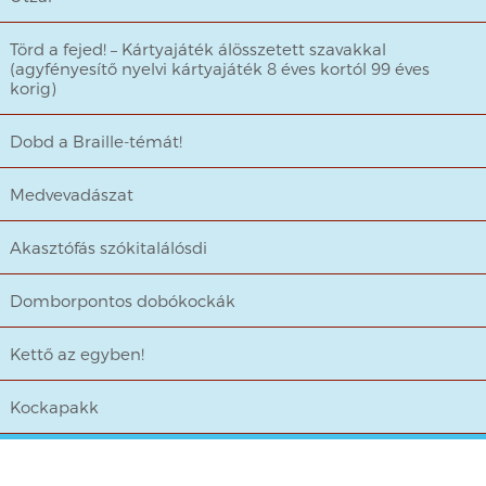
Törd a fejed! – Kártyajáték álösszetett szavakkal
(agyfényesítő nyelvi kártyajáték 8 éves kortól 99 éves
korig)
Dobd a Braille-témát!
Medvevadászat
Akasztófás szókitalálósdi
Domborpontos dobókockák
Kettő az egyben!
Kockapakk