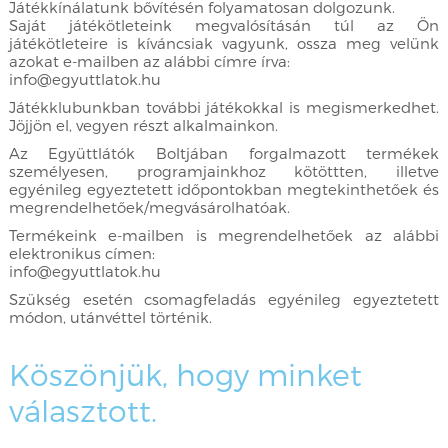
Játékkínálatunk bővítésén folyamatosan dolgozunk.
Saját játékötleteink megvalósításán túl az Ön
játékötleteire is kíváncsiak vagyunk, ossza meg velünk
azokat e-mailben az alábbi címre írva:
info@egyuttlatok.hu
Játékklubunkban további játékokkal is megismerkedhet.
Jöjjön el, vegyen részt alkalmainkon.
Az Együttlátók Boltjában forgalmazott termékek
személyesen, programjainkhoz kötöttten, illetve
egyénileg egyeztetett időpontokban megtekinthetőek és
megrendelhetőek/megvásárolhatóak.
Termékeink e-mailben is megrendelhetőek az alábbi
elektronikus címen:
info@egyuttlatok.hu
Szükség esetén csomagfeladás egyénileg egyeztetett
módon, utánvéttel történik.
Köszönjük, hogy minket
választott.