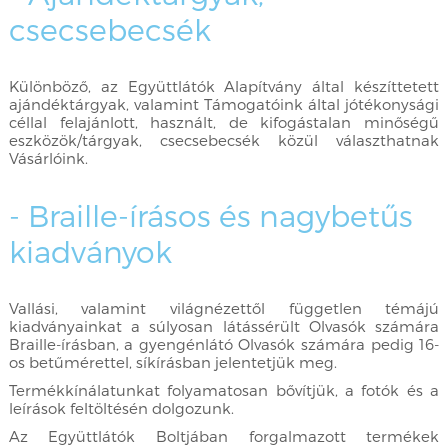
csecsebecsék
Különböző, az Együttlátók Alapítvány által készíttetett
ajándéktárgyak, valamint Támogatóink által jótékonysági
céllal felajánlott, használt, de kifogástalan minőségű
eszközök/tárgyak, csecsebecsék közül választhatnak
Vásárlóink.
- Braille-írásos és nagybetűs
kiadványok
Vallási, valamint világnézettől független témájú
kiadványainkat a súlyosan látássérült Olvasók számára
Braille-írásban, a gyengénlátó Olvasók számára pedig 16-
os betűmérettel, síkírásban jelentetjük meg.
Termékkínálatunkat folyamatosan bővítjük, a fotók és a
leírások feltöltésén dolgozunk.
Az Együttlátók Boltjában forgalmazott termékek