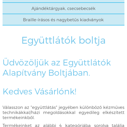
Ajándéktárgyak, csecsebecsék
Braille-írásos és nagybetűs kiadványok
Együttlátók boltja
Üdvözöljük az Együttlátók
Alapítvány Boltjában.
Kedves Vásárlónk!
Válasszon az "együttlátás" jegyében különböző kézműves
technikákkal/házi megoldásokkal egyedileg elkészített
termékeinkből.
Termékeinket az alábbi 4 kategóriába sorolva találja