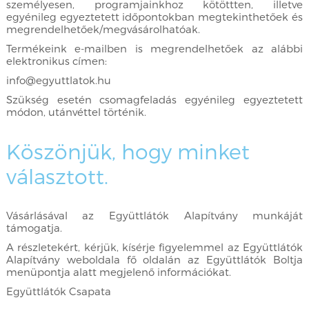
személyesen, programjainkhoz kötöttten, illetve
egyénileg egyeztetett időpontokban megtekinthetőek és
megrendelhetőek/megvásárolhatóak.
Termékeink e-mailben is megrendelhetőek az alábbi
elektronikus címen:
info@egyuttlatok.hu
Szükség esetén csomagfeladás egyénileg egyeztetett
módon, utánvéttel történik.
Köszönjük, hogy minket
választott.
Vásárlásával az Együttlátók Alapítvány munkáját
támogatja.
A részletekért, kérjük, kísérje figyelemmel az Együttlátók
Alapítvány weboldala fő oldalán az Együttlátók Boltja
menüpontja alatt megjelenő információkat.
Együttlátók Csapata