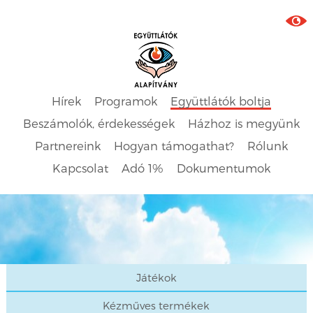
Hírek
Programok
Együttlátók boltja
Beszámolók, érdekességek
Házhoz is megyünk
Partnereink
Hogyan támogathat?
Rólunk
Kapcsolat
Adó 1%
Dokumentumok
Játékok
Kézműves termékek