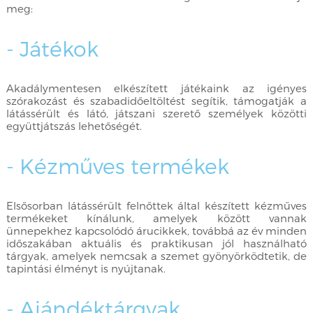
meg:
- Játékok
Akadálymentesen elkészített játékaink az igényes
szórakozást és szabadidőeltöltést segítik, támogatják a
látássérült és látó, játszani szerető személyek közötti
együttjátszás lehetőségét.
- Kézműves termékek
Elsősorban látássérült felnőttek által készített kézműves
termékeket kínálunk, amelyek között vannak
ünnepekhez kapcsolódó árucikkek, továbbá az év minden
időszakában aktuális és praktikusan jól használható
tárgyak, amelyek nemcsak a szemet gyönyörködtetik, de
tapintási élményt is nyújtanak.
- Ajándéktárgyak,