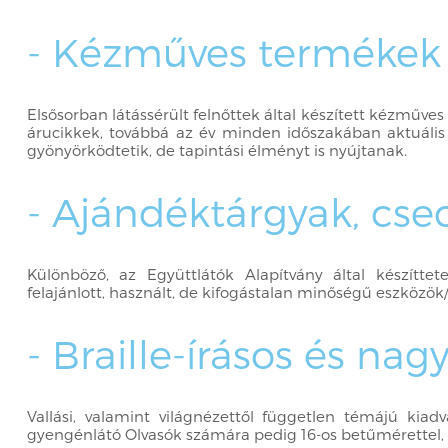
- Kézműves termékek
Elsősorban látássérült felnőttek által készített kézmű
árucikkek, továbbá az év minden időszakában aktuális
gyönyörködtetik, de tapintási élményt is nyújtanak.
- Ajándéktárgyak, cs
Különböző, az Együttlátók Alapítvány által készíttet
felajánlott, használt, de kifogástalan minőségű eszközök
- Braille-írásos és na
Vallási, valamint világnézettől független témájú kiad
gyengénlátó Olvasók számára pedig 16-os betűmérettel, 