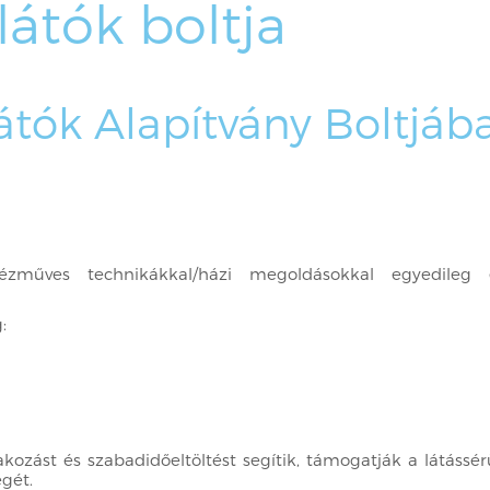
látók boltja
átók Alapítvány Boltjáb
zműves technikákkal/házi megoldásokkal egyedileg el
g:
ozást és szabadidőeltöltést segítik, támogatják a látássérü
égét.