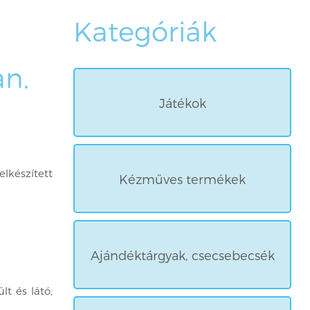
Kategóriák
an.
Játékok
készített
Kézműves termékek
Ajándéktárgyak, csecsebecsék
lt és látó,