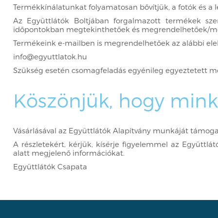
Termékkínálatunkat folyamatosan bővítjük, a fotók és a l
Az Együttlátók Boltjában forgalmazott termékek szem
időpontokban megtekinthetőek és megrendelhetőek/m
Termékeink e-mailben is megrendelhetőek az alábbi ele
info@egyuttlatok.hu
Szükség esetén csomagfeladás egyénileg egyeztetett mó
Köszönjük, hogy minke
Vásárlásával az Együttlátók Alapítvány munkáját támoga
A részletekért, kérjük, kísérje figyelemmel az Együttl
alatt megjelenő információkat.
Együttlátók Csapata