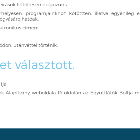
eírások feltöltésén dolgozunk.
élyesen, programjainkhoz kötöttten, illetve egyénileg e
egvásárolhatóak.
ktronikus címen:
don, utánvéttel történik.
t választott.
tja.
átók Alapítvány weboldala fő oldalán az Együttlátók Boltja 