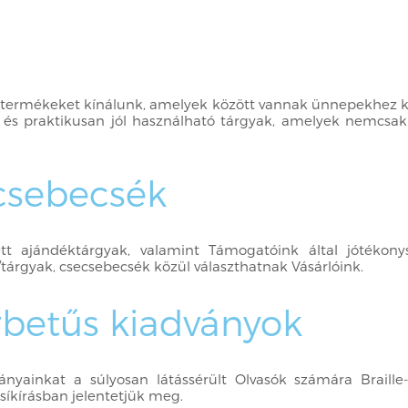
ves termékeket kínálunk, amelyek között vannak ünnepekhez 
 és praktikusan jól használható tárgyak, amelyek nemcsa
ecsebecsék
ett ajándéktárgyak, valamint Támogatóink által jótékonys
/tárgyak, csecsebecsék közül választhatnak Vásárlóink.
gybetűs kiadványok
ványainkat a súlyosan látássérült Olvasók számára Braille-
síkírásban jelentetjük meg.