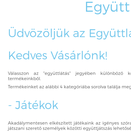
Együtt
Üdvözöljük az Együttl
Kedves Vásárlónk!
Válasszon az "együttlátás" jegyében különböző ké
termékeinkből.
Termékeinket az alábbi 4 kategóriába sorolva találja me
- Játékok
Akadálymentesen elkészített játékaink az igényes szórak
játszani szerető személyek közötti együttjátszás lehetős