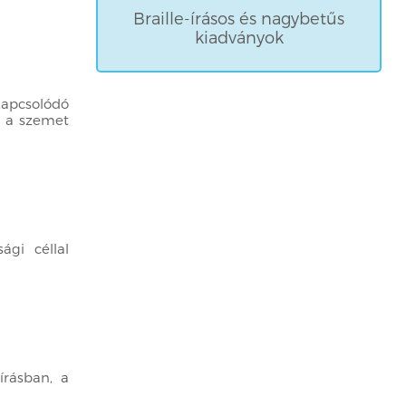
Braille-írásos és nagybetűs
kiadványok
kapcsolódó
k a szemet
ági céllal
írásban, a