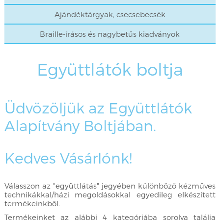
Ajándéktárgyak, csecsebecsék
Braille-írásos és nagybetűs kiadványok
Együttlátók boltja
Üdvözöljük az Együttlátók
Alapítvány Boltjában.
Kedves Vásárlónk!
Válasszon az "együttlátás" jegyében különböző kézműves
technikákkal/házi megoldásokkal egyedileg elkészített
termékeinkből.
Termékeinket az alábbi 4 kategóriába sorolva találja