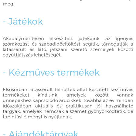
meg:
- Játékok
Akadálymentesen elkészített játékaink az igényes
szórakozást és szabadidőeltöltést segítik, támogatják a
látássérült és látó, játszani szerető személyek közötti
együttjátszás lehetőségét.
- Kézműves termékek
Elsősorban látássérült felnőttek által készített kézműves
termékeket kínálunk, amelyek között vannak
ünnepekhez kapcsolódó árucikkek, továbbá az év minden
időszakában aktuális és praktikusan jól használható
tárgyak, amelyek nemcsak a szemet gyönyörködtetik, de
tapintási élményt is nyújtanak.
- Ajándéktárgyak,