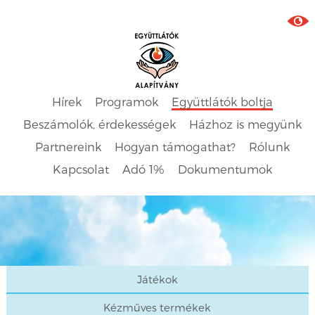
Hírek
Programok
Együttlátók boltja
Beszámolók, érdekességek
Házhoz is megyünk
Partnereink
Hogyan támogathat?
Rólunk
Kapcsolat
Adó 1%
Dokumentumok
Játékok
Kézműves termékek