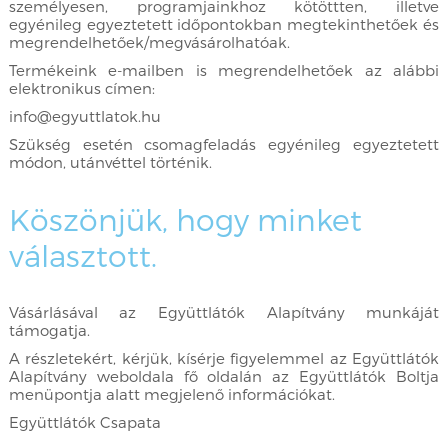
személyesen, programjainkhoz kötöttten, illetve
egyénileg egyeztetett időpontokban megtekinthetőek és
megrendelhetőek/megvásárolhatóak.
Termékeink e-mailben is megrendelhetőek az alábbi
elektronikus címen:
info@egyuttlatok.hu
Szükség esetén csomagfeladás egyénileg egyeztetett
módon, utánvéttel történik.
Köszönjük, hogy minket
választott.
Vásárlásával az Együttlátók Alapítvány munkáját
támogatja.
A részletekért, kérjük, kísérje figyelemmel az Együttlátók
Alapítvány weboldala fő oldalán az Együttlátók Boltja
menüpontja alatt megjelenő információkat.
Együttlátók Csapata