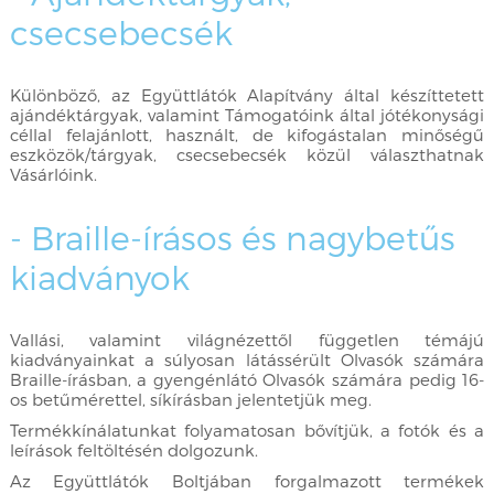
csecsebecsék
Különböző, az Együttlátók Alapítvány által készíttetett
ajándéktárgyak, valamint Támogatóink által jótékonysági
céllal felajánlott, használt, de kifogástalan minőségű
eszközök/tárgyak, csecsebecsék közül választhatnak
Vásárlóink.
- Braille-írásos és nagybetűs
kiadványok
Vallási, valamint világnézettől független témájú
kiadványainkat a súlyosan látássérült Olvasók számára
Braille-írásban, a gyengénlátó Olvasók számára pedig 16-
os betűmérettel, síkírásban jelentetjük meg.
Termékkínálatunkat folyamatosan bővítjük, a fotók és a
leírások feltöltésén dolgozunk.
Az Együttlátók Boltjában forgalmazott termékek