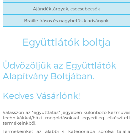
Ajándéktárgyak, csecsebecsék
Braille-írásos és nagybetűs kiadványok
Együttlátók boltja
Üdvözöljük az Együttlátók
Alapítvány Boltjában.
Kedves Vásárlónk!
Válasszon az "együttlátás" jegyében különböző kézműves
technikákkal/házi megoldásokkal egyedileg elkészített
termékeinkből.
Termékeinket az alábbi 4 kategóriába sorolva találja