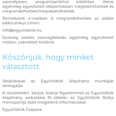
személyesen, programjainkhoz kötöttten, illetve
egyénileg egyeztetett időpontokban megtekinthetőek és
megrendelhetőek/megvásárolhatóak.
Termékeink e-mailben is megrendelhetőek az alábbi
elektronikus címen:
info@egyuttlatok.hu
Szükség esetén csomagfeladás egyénileg egyeztetett
módon, utánvéttel történik.
Köszönjük, hogy minket
választott.
Vásárlásával az Együttlátók Alapítvány munkáját
támogatja.
A részletekért, kérjük, kísérje figyelemmel az Együttlátók
Alapítvány weboldala fő oldalán az Együttlátók Boltja
menüpontja alatt megjelenő információkat.
Együttlátók Csapata