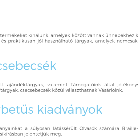
ves termékeket kínálunk, amelyek között vannak ünnepekhez 
 és praktikusan jól használható tárgyak, amelyek nemcsa
ecsebecsék
ett ajándéktárgyak, valamint Támogatóink által jótékonys
/tárgyak, csecsebecsék közül választhatnak Vásárlóink.
gybetűs kiadványok
ványainkat a súlyosan látássérült Olvasók számára Braille-
síkírásban jelentetjük meg.