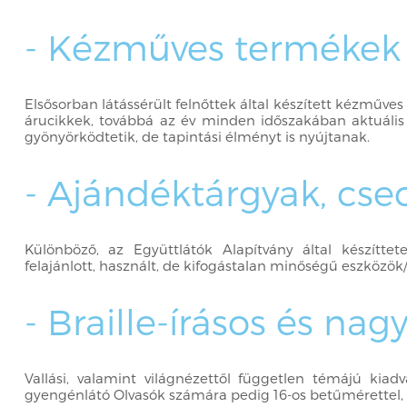
- Kézműves termékek
Elsősorban látássérült felnőttek által készített kézmű
árucikkek, továbbá az év minden időszakában aktuális
gyönyörködtetik, de tapintási élményt is nyújtanak.
- Ajándéktárgyak, cs
Különböző, az Együttlátók Alapítvány által készíttet
felajánlott, használt, de kifogástalan minőségű eszközök
- Braille-írásos és na
Vallási, valamint világnézettől független témájú kiad
gyengénlátó Olvasók számára pedig 16-os betűmérettel, 