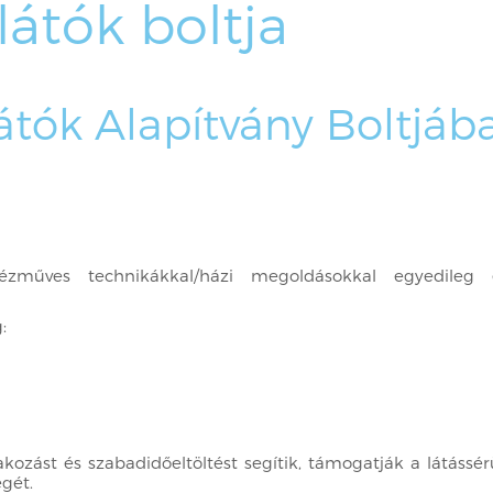
látók boltja
átók Alapítvány Boltjáb
zműves technikákkal/házi megoldásokkal egyedileg el
g:
ozást és szabadidőeltöltést segítik, támogatják a látássérü
égét.