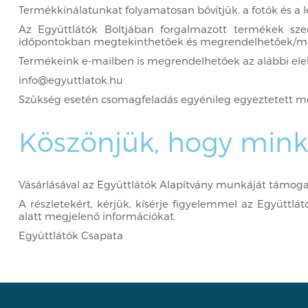
Termékkínálatunkat folyamatosan bővítjük, a fotók és a l
Az Együttlátók Boltjában forgalmazott termékek szem
időpontokban megtekinthetőek és megrendelhetőek/m
Termékeink e-mailben is megrendelhetőek az alábbi ele
info@egyuttlatok.hu
Szükség esetén csomagfeladás egyénileg egyeztetett mó
Köszönjük, hogy minke
Vásárlásával az Együttlátók Alapítvány munkáját támoga
A részletekért, kérjük, kísérje figyelemmel az Együttl
alatt megjelenő információkat.
Együttlátók Csapata