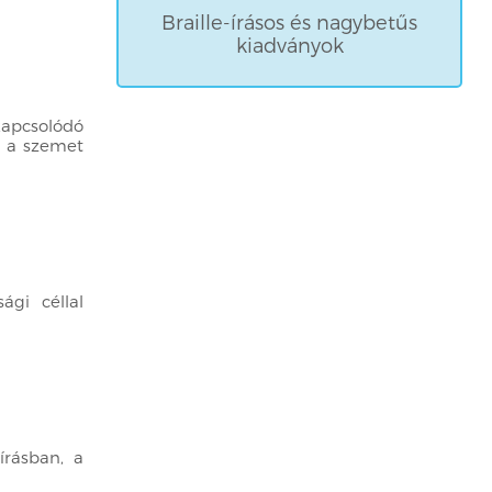
Braille-írásos és nagybetűs
kiadványok
kapcsolódó
k a szemet
ági céllal
írásban, a