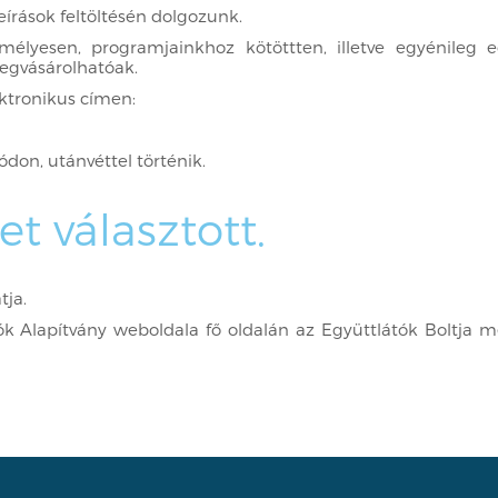
eírások feltöltésén dolgozunk.
élyesen, programjainkhoz kötöttten, illetve egyénileg e
egvásárolhatóak.
ktronikus címen:
don, utánvéttel történik.
t választott.
tja.
átók Alapítvány weboldala fő oldalán az Együttlátók Boltja 