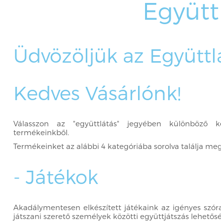
Együtt
Üdvözöljük az Együttl
Kedves Vásárlónk!
Válasszon az "együttlátás" jegyében különböző ké
termékeinkből.
Termékeinket az alábbi 4 kategóriába sorolva találja me
- Játékok
Akadálymentesen elkészített játékaink az igényes szórak
játszani szerető személyek közötti együttjátszás lehetős