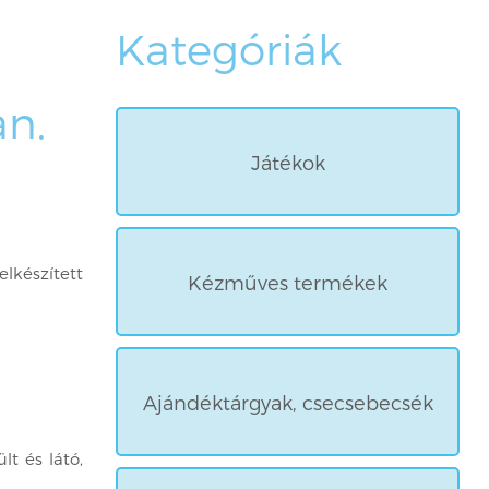
Kategóriák
an.
Játékok
készített
Kézműves termékek
Ajándéktárgyak, csecsebecsék
lt és látó,