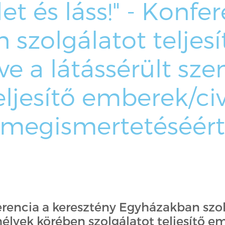
et és láss!" - Konfe
szolgálatot teljesít
tve a látássérült s
eljesítő emberek/ci
megismertetéséér
ferencia a keresztény Egyházakban szolg
emélyek körében szolgálatot teljesítő e