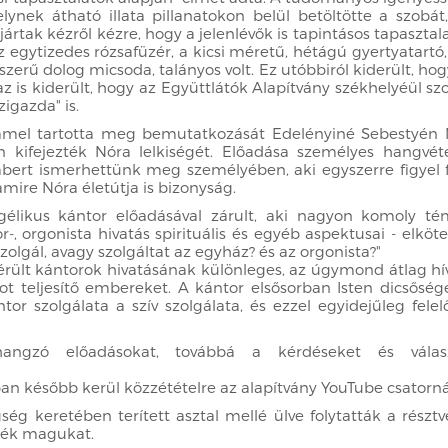
ynek átható illata pillanatokon belül betöltötte a szobát
ártak kézről kézre, hogy a jelenlévők is tapintásos tapasztal
egytizedes rózsafüzér, a kicsi méretű, hétágú gyertyatartó
szerű dolog micsoda, talányos volt. Ez utóbbiról kiderült, ho
is kiderült, hogy az Együttlátók Alapítvány székhelyéül szol
zigazda" is.
mel tartotta meg bemutatkozását Edelényiné Sebestyén Nór
en kifejezték Nóra lelkiségét. Előadása személyes hangvéte
t ismerhettünk meg személyében, aki egyszerre figyel felfe
mire Nóra életútja is bizonyság.
élikus kántor előadásával zárult, aki nagyon komoly témá
 orgonista hivatás spirituális és egyéb aspektusai - elköte
zolgál, avagy szolgáltat az egyház? és az orgonista?"
sérült kántorok hivatásának különleges, az úgymond átlag hív
atot teljesítő embereket. A kántor elsősorban Isten dicsősé
 szolgálata a szív szolgálata, és ezzel egyidejűleg felel
angzó előadásokat, továbbá a kérdéseket és válasz
an később kerül közzétételre az alapítvány YouTube csatorná
ség keretében terített asztal mellé ülve folytatták a részt
zték magukat.