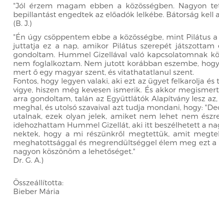
"Jól érzem magam ebben a közösségben. Nagyon tets
bepillantást engedtek az előadók lelkébe. Bátorság kell
(B. J.)
"Én úgy csöppentem ebbe a közösségbe, mint Pilátus a 
juttatja ez a nap, amikor Pilátus szerepét játszotta
gondoltam. Hummel Gizellával való kapcsolatomnak kös
nem foglalkoztam. Nem jutott korábban eszembe, hogy me
mert ő egy magyar szent, és vitathatatlanul szent.
Fontos, hogy legyen valaki, aki ezt az ügyet felkarolja és
vigye, hiszen még kevesen ismerik. És akkor megismert
arra gondoltam, talán az Együttlátók Alapítvány lesz az, 
meghal, és utolsó szavaival azt tudja mondani, hogy: "De
utalnak, ezek olyan jelek, amiket nem lehet nem észre
idehozhattam Hummel Gizellát, aki itt beszélhetett a na
nektek, hogy a mi részünkről megtettük, amit megtehe
meghatottsággal és megrendültséggel élem meg ezt a nap
nagyon köszönöm a lehetőséget."
Dr. G. A.)
Összeállította:
Bieber Mária