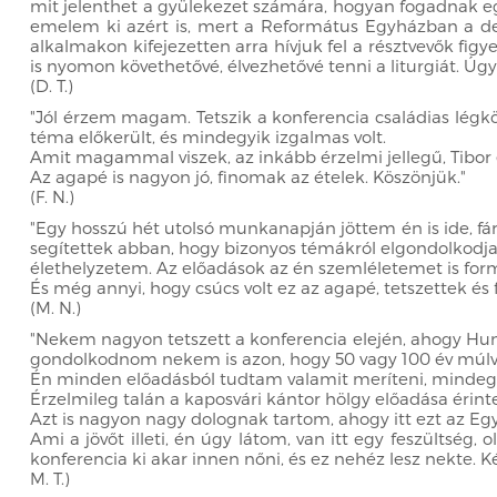
mit jelenthet a gyülekezet számára, hogyan fogadnak eg
emelem ki azért is, mert a Református Egyházban a deb
alkalmakon kifejezetten arra hívjuk fel a résztvevők fi
is nyomon követhetővé, élvezhetővé tenni a liturgiát. Úg
(D. T.)
"Jól érzem magam. Tetszik a konferencia családias légköre
téma előkerült, és mindegyik izgalmas volt.
Amit magammal viszek, az inkább érzelmi jellegű, Tibor 
Az agapé is nagyon jó, finomak az ételek. Köszönjük."
(F. N.)
"Egy hosszú hét utolsó munkanapján jöttem én is ide, fár
segítettek abban, hogy bizonyos témákról elgondolkodj
élethelyzetem. Az előadások az én szemléletemet is form
És még annyi, hogy csúcs volt ez az agapé, tetszettek és f
(M. N.)
"Nekem nagyon tetszett a konferencia elején, ahogy Humm
gondolkodnom nekem is azon, hogy 50 vagy 100 év múlva
Én minden előadásból tudtam valamit meríteni, mindeg
Érzelmileg talán a kaposvári kántor hölgy előadása érin
Azt is nagyon nagy dolognak tartom, ahogy itt ezt az Együt
Ami a jövőt illeti, én úgy látom, van itt egy feszültség
konferencia ki akar innen nőni, és ez nehéz lesz nekte. Ké
M. T.)