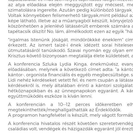
az atya előadása elején meggyújtott egy mécsest, mel
szimatolásra ingerelte. Azután pedig különböző tárgyak j
Voltak könnyebben felismerhető tárgyak,mint például az 
képe látható, illetve az a műanyagból készült, könyvjelző
köszönhetően a jelenlévő látássérült emberek számára az 
tapétacsík díszíti! No, lám, álmélkodott ezen az egyik "há
"irgalmas Istenünk jóságát, mindörökkké éneklem" cím
érkezett. Az ismert taizé-i ének idézett sorai hiteles
útmutatásáról tanúskodó. Szavai nyomán egy olyan ember
Krisztus-követő bizonyosan megtalálja élete küldetését, a
A konferencia Szluka Lydia Kinga, énekművész, evang
előadásában, melynek a következő címet adta: "a kántor-,
kántor-, orgonista financiális és egyéb megbecsültsége, s
Lidi nehéz kérdéseket vetett fel, és nem csupán a látás
kérdésekről is, mely általában érinti a kántori szolgál
hétköznapokban és az ünnepnapokon egyaránt. A kántor
együttműködés eszköze is kíván lenni.
A konferencián a 10--12 perces időkeretben elh
megtekinthették/meghallgathatták az Érdeklődők.
A programon hangfelvétel is készült, mely vágott formáb
A konferencia hivatalos részét követően szeretetvendég
családias volt, vendégek és házigazdák egyaránt jól ére