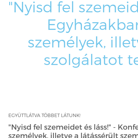
"Nyisd fel szemeid
Egyházakban 
személyek, ille
szolgálatot t
EGYÜTTLÁTVA TÖBBET LÁTUNK!
"Nyisd fel szemeidet és láss!" - Kon
személyek, illetve a látássérült sz