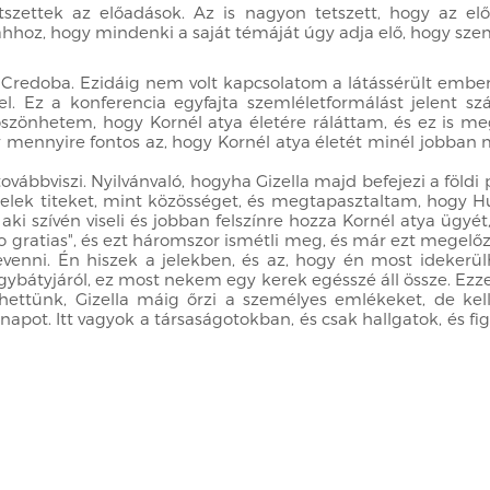
zettek az előadások. Az is nagyon tetszett, hogy az el
 ahhoz, hogy mindenki a saját témáját úgy adja elő, hogy sz
Credoba. Ezidáig nem volt kapcsolatom a látássérült ember
m el. Ez a konferencia egyfajta szemléletformálást jelent
zönhetem, hogy Kornél atya életére ráláttam, és ez is meg
nnyire fontos az, hogy Kornél atya életét minél jobban me
 továbbviszi. Nyilvánvaló, hogyha Gizella majd befejezi a föld
elek titeket, mint közösséget, és megtapasztaltam, hogy 
aki szívén viseli és jobban felszínre hozza Kornél atya ügyét,
o gratias", és ezt háromszor ismétli meg, és már ezt megelő
venni. Én hiszek a jelekben, és az, hogy én most idekerü
gybátyjáról, ez most nekem egy kerek egésszé áll össze. Ezz
ttünk, Gizella máig őrzi a személyes emlékeket, de kell v
ot. Itt vagyok a társaságotokban, és csak hallgatok, és fi