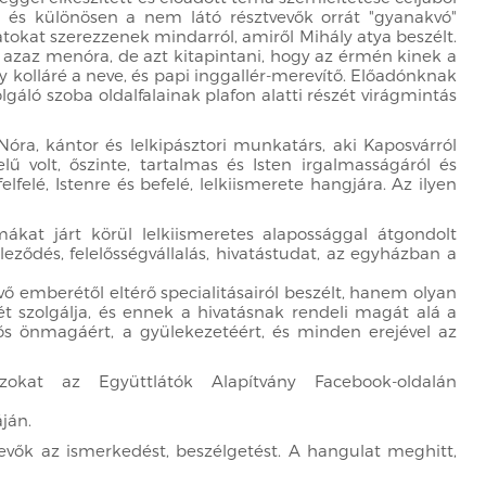
, és különösen a nem látó résztvevők orrát "gyanakvó"
atokat szerezzenek mindarról, amiről Mihály atya beszélt.
, azaz menóra, de azt kitapintani, hogy az érmén kinek a
gy kolláré a neve, és papi inggallér-merevítő. Előadónknak
gáló szoba oldalfalainak plafon alatti részét virágmintás
a, kántor és lelkipásztori munkatárs, aki Kaposvárról
lű volt, őszinte, tartalmas és Isten irgalmasságáról és
lé, Istenre és befelé, lelkiismerete hangjára. Az ilyen
kat járt körül lelkiismeretes alapossággal átgondolt
leződés, felelősségvállalás, hivatástudat, az egyházban a
ő emberétől eltérő specialitásairól beszélt, hanem olyan
gét szolgálja, és ennek a hivatásnak rendeli magát alá a
ős önmagáért, a gyülekezetéért, és minden erejével az
okat az Együttlátók Alapítvány Facebook-oldalán
ján.
vevők az ismerkedést, beszélgetést. A hangulat meghitt,