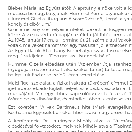
Bieber Mária, az Együttlátók Alapítvány elnöke volt a 
mutassa be nagybátyjának, Hummel Kornél atyának az él
(Hummel Gizella liturgikus ötvösművésznő, Kornél atya 
kehely és cibórium.)
Gizella néhány személyes emléket idézett fel kisgyermek
közre. A vakok vértanú papjának életútját fotók bemutatá
Az 1945. január 17-én, a Hermina út 21. szám alatti Vakok
voltak, melyeket háromszor egymás után jól érthetően 
Az Együttlátók Alapítvány Kornél atya szavait ismételve
meg újra kijelenti: "Deo gratias - Istennek hála".
Hummel Gizella előadása után "Az ember útja Istenhez - 
(nyugdíjas matematika-fizika szakos tanár) tartotta me
hallgattuk Eszter sokszínű témaismertetését.
Majd "Igei szolgálat, a fizikai vakság tükrében" címme
igehirdető, előadó foglalt helyet az előadók asztalánál.
munkájáról. Mintegy ehhez kapcsolódva vette át a szót T
örömeibe és kihívásaiba, és mindkettőben Istenbe vetett
Ezt követően "A vak Bartimeus hite (Márk evangéliuma
Közhasznú Egyesület elnöke. Tibor szavai nagy erővel hato
A konferencia Dr. Laurinyecz Mihály atya, a Pázmány
előadásával folytatódott, melynek Mihály atya a "Tapintá
tapasztalatai és más személyes tapintásos idegenvezetés