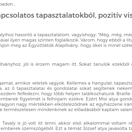
adon...
pcsolatos tapasztalatokból, pozitív vi
lyihoz hasonló a tapasztalatom, vagyishogy: "Még, még, még 
al ilyen magas szinten foglalkozik. Várom, hogy ebből a litur
hívjon meg az Együttlátók Alapítvány, hogy őket is minél szé
pítványhoz, jól is érzem magam itt. Sokat tanulok ezekből
mat, amikor veletek vagyok. Kellemes a hangulat, tapasztal
ssza, az ő tapasztalatai és gondolatai sokat segítenek n
t kezdem felfedezni, hogy több helyen találkozhatunk Brail
t emberek figyelmét is felhívjam ezekre. Ezért Misi atya g
 nagyon nagy mértékben elköteleződnek az egyházzene iránt, 
e természetesen mindenkinek az előadásából kaptam valam
avaly is jó volt itt lenni, akkor első alkalommal voltam 
t emberek szemszögéből. Ezt a témát József atya javasolta t