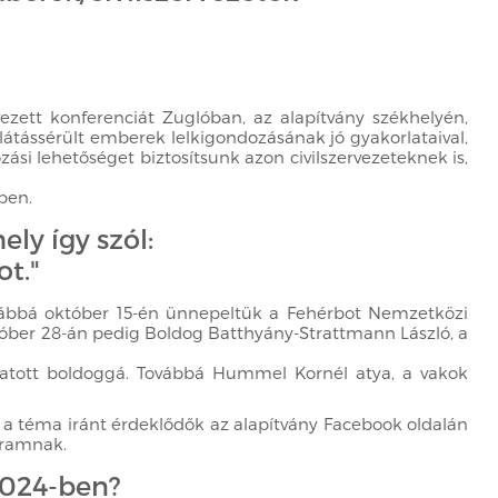
ezett konferenciát Zuglóban, az alapítvány székhelyén,
átássérült emberek lelkigondozásának jó gyakorlataival,
si lehetőséget biztosítsunk azon civilszervezeteknek is,
ben.
ely így szól:
ot."
ovábbá október 15-én ünnepeltük a Fehérbot Nemzetközi
któber 28-án pedig Boldog Batthyány-Strattmann László, a
avatott boldoggá. Továbbá Hummel Kornél atya, a vakok
r a téma iránt érdeklődők az alapítvány Facebook oldalán
gramnak.
 2024-ben?