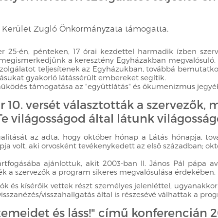
. Kerület Zugló Önkormányzata támogatta.
r 25-én, pénteken, 17 órai kezdettel harmadik ízben szerv
ogy megismerkedjünk a keresztény Egyházakban megvalósuló, l
szolgálatot teljesítenek az Egyházukban, továbbá bemutatkozá
sukat gyakorló látássérült embereket segítik.
tműködés támogatása az "együttlátás" és ökumenizmus jegyé
 10. versét választották a szervezők, m
Te világosságod által látunk világosság
alitását az adta, hogy október hónap a Látás hónapja, t
ja volt, aki orvosként tevékenykedett az első században; o
rtfogásába ajánlottuk, akit 2003-ban II. János Pál pápa 
rték a szervezők a program sikeres megvalósulása érdekében.
k és kísérőik vettek részt személyes jelenléttel, ugyanakko
szanézés/visszahallgatás által is részesévé válhattak a pro
 szemeidet és láss!" című konferencián