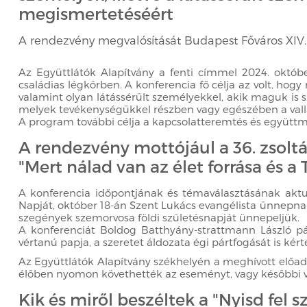
megismertetéséért
A rendezvény megvalósítását Budapest Főváros XIV
Az Együttlátók Alapítvány a fenti címmel 2024. októbe
családias légkörben. A konferencia fő célja az volt, h
valamint olyan látássérült személyekkel, akik maguk is 
melyek tevékenységükkel részben vagy egészében a vallá
A program további célja a kapcsolatteremtés és együt
A rendezvény mottójául a 36. zsoltár
"Mert nálad van az élet forrása és a 
A konferencia időpontjának és témaválasztásának aktu
Napját, október 18-án Szent Lukács evangélista ünnepnap
szegények szemorvosa földi születésnapját ünnepeljük.
A konferenciát Boldog Batthyány-strattmann László pá
vértanú papja, a szeretet áldozata égi pártfogását is ké
Az Együttlátók Alapítvány székhelyén a meghívott előadó
élőben nyomon követhették az eseményt, vagy későbbi vis
Kik és miről beszéltek a "Nyisd fel