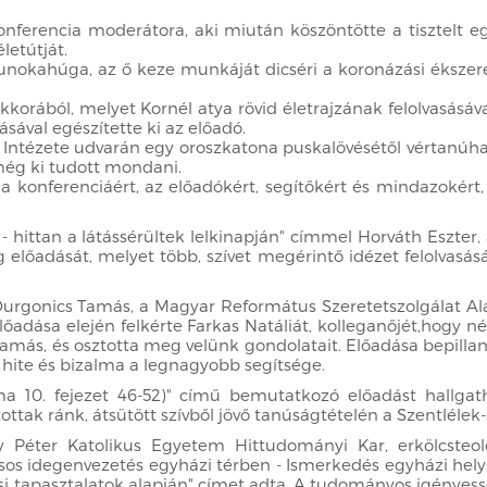
konferencia moderátora, aki miután köszöntötte a tisztelt e
etútját.
unokahúga, az ő keze munkáját dicséri a koronázási ékszerek
korából, melyet Kornél atya rövid életrajzának felolvasásáva
sával egészítette ki az előadó.
 Intézete udvarán egy oroszkatona puskalövésétől vértanúhalá
még ki tudott mondani.
 a konferenciáért, az előadókért, segítőkért és mindazokért
hittan a látássérültek lelkinapján" címmel Horváth Eszter,
g előadását, melyet több, szívet megérintő idézet felolvasá
l Durgonics Tamás, a Magyar Református Szeretetszolgálat Al
 Előadása elején felkérte Farkas Natáliát, kolleganőjét,hog
amás, és osztotta meg velünk gondolatait. Előadása bepilla
 hite és bizalma a legnagyobb segítsége.
 10. fejezet 46-52)" című bemutatkozó előadást hallgath
ttak ránk, átsütött szívből jövő tanúságtételén a Szentlélek-
 Péter Katolikus Egyetem Hittudományi Kar, erkölcsteol
sos idegenvezetés egyházi térben - Ismerkedés egyházi helysz
i tapasztalatok alapján" címet adta. A tudományos igényessé