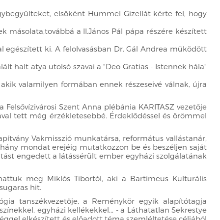
gybegyűlteket, elsőként Hummel Gizellát kérte fel, hogy
 másolata,továbbá a II.János Pál pápa részére készített
l egészített ki. A felolvasásban Dr. Gál Andrea működött
lt halt atya utolsó szavai a "Deo Gratias - Istennek hála"
, akik valamilyen formában ennek részeseivé válnak, újra
 a Felsővízivárosi Szent Anna plébánia KARITASZ vezetője
sával tett még érzékletesebbé. Érdeklődéssel és örömmel
apítvány Vakmisszió munkatársa, református vallástanár,
y néhány mondat erejéig mutatkozzon be és beszéljen saját
ntást engedett a látássérült ember egyházi szolgálatának
attuk meg Miklós Tibortól, aki a Bartimeus Kulturális
sugaras hit.
ógia tanszékvezetője, a Reménykör egyik alapítótagja
ínekkel, egyházi kellékekkel... - a Láthatatlan Sekrestye
ggel elkészített és előadott téma szemléltetése céljából