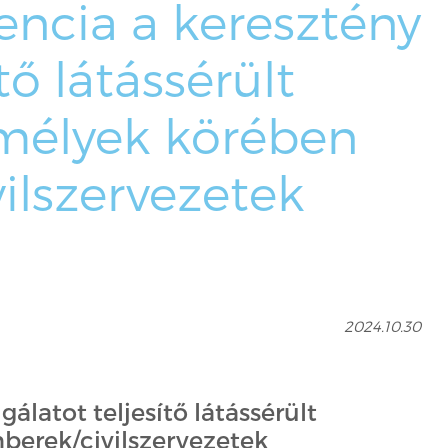
rencia a keresztény
ő látássérült
zemélyek körében
vilszervezetek
t
2024.10.30
álatot teljesítő látássérült
mberek/civilszervezetek