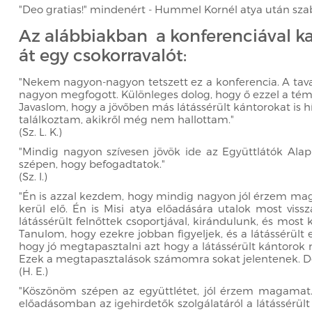
"Deo gratias!" mindenért - Hummel Kornél atya után szab
Az alábbiakban a konferenciával ka
át egy csokorravalót:
"Nekem nagyon-nagyon tetszett ez a konferencia. A tava
nagyon megfogott. Különleges dolog, hogy ő ezzel a témáv
Javaslom, hogy a jövőben más látássérült kántorokat is 
találkoztam, akikről még nem hallottam."
(Sz. L. K.)
"Mindig nagyon szívesen jövök ide az Együttlátók Ala
szépen, hogy befogadtatok."
(Sz. I.)
"Én is azzal kezdem, hogy mindig nagyon jól érzem maga
kerül elő. Én is Misi atya előadására utalok most vi
látássérült felnőttek csoportjával, kirándulunk, és mos
Tanulom, hogy ezekre jobban figyeljek, és a látássérül
hogy jó megtapasztalni azt hogy a látássérült kántorok
Ezek a megtapasztalások számomra sokat jelentenek. D
(H. E.)
"Köszönöm szépen az együttlétet, jól érzem magamat. T
előadásomban az igehirdetők szolgálatáról a látássérül