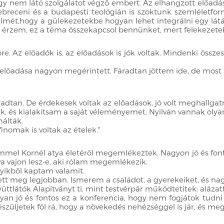
y nem látó szolgálatot végző embert. Az elhangzott előadás
receni és a budapesti teológián is szoktunk szemléletformá
gyelmét,hogy a gülekezetekbe hogyan lehet integrálni egy lát
y érzem, ez a téma összekapcsol bennünket, mert felekezetek 
. Az előadók is, az előadások is jók voltak. Mindenki összes
előadása nagyon megérintett. Fáradtan jöttem ide, de most l
adtan. De érdekesek voltak az előadások, jó volt meghallgatn
ak, és kialakítsam a saját véleményemet. Nyilván vannak ol
álták.
inomak is voltak az ételek."
el Kornél atya életéről megemlékeztek. Nagyon jó és fontos
 vajon lesz-e, aki rólam megemlékezik.
yikből kaptam valamit.
tett meg legjobban. Ismerem a családot, a gyerekeiket, és n
tlátók Alapítványt ti, mint testvérpár működtetitek: alázatta
, olyan jó és fontos ez a konferencia, hogy nem fogjátok tudn
szüljetek föl rá, hogy a növekedés nehézséggel is jár, és meg