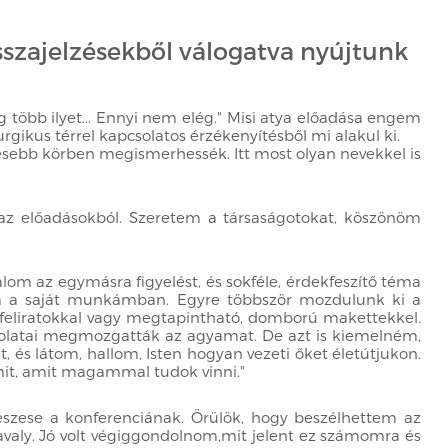
sszajelzésekből válogatva nyújtunk
több ilyet... Ennyi nem elég." Misi atya előadása engem
gikus térrel kapcsolatos érzékenyítésből mi alakul ki.
lesebb körben megismerhessék. Itt most olyan nevekkel is
 az előadásokból. Szeretem a társaságotokat, köszönöm
om az egymásra figyelést, és sokféle, érdekfeszítő téma
ekem a saját munkámban. Egyre többször mozdulunk ki a
le-feliratokkal vagy megtapintható, domború makettekkel.
ondolatai megmozgatták az agyamat. De azt is kiemelném,
és látom, hallom, Isten hogyan vezeti őket életútjukon.
it, amit magammal tudok vinni."
részese a konferenciának. Örülök, hogy beszélhettem az
avaly. Jó volt végiggondolnom,mit jelent ez számomra és