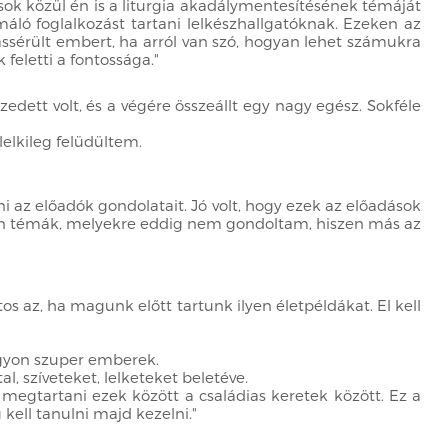
ok közül én is a liturgia akadálymentesítésének témáját
ló foglalkozást tartani lelkészhallgatóknak. Ezeken az
ássérült embert, ha arról van szó, hogyan lehet számukra
feletti a fontossága."
zedett volt, és a végére összeállt egy nagy egész. Sokféle
elkileg felüdültem.
i az előadók gondolatait. Jó volt, hogy ezek az előadások
yan témák, melyekre eddig nem gondoltam, hiszen más az
 az, ha magunk előtt tartunk ilyen életpéldákat. El kell
agyon szuper emberek.
l, szíveteket, lelketeket beletéve.
i megtartani ezek között a családias keretek között. Ez a
 kell tanulni majd kezelni."