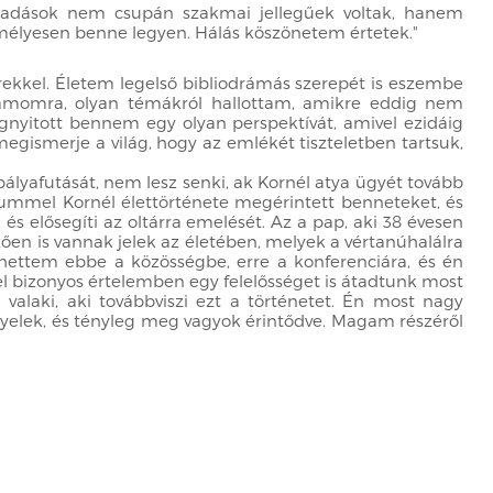
őadások nem csupán szakmai jellegűek voltak, hanem
emélyesen benne legyen. Hálás köszönetem értetek."
ekkel. Életem legelső bibliodrámás szerepét is eszembe
 számomra, olyan témákról hallottam, amikre eddig nem
nyitott bennem egy olyan perspektívát, amivel ezidáig
gismerje a világ, hogy az emlékét tiszteletben tartsuk,
i pályafutását, nem lesz senki, ak Kornél atya ügyét tovább
Hummel Kornél élettörténete megérintett benneteket, és
 és elősegíti az oltárra emelését. Az a pap, aki 38 évesen
zően is vannak jelek az életében, melyek a vértanúhalálra
lhettem ebbe a közösségbe, erre a konferenciára, és én
el bizonyos értelemben egy felelősséget is átadtunk most
alaki, aki továbbviszi ezt a történetet. Én most nagy
gyelek, és tényleg meg vagyok érintődve. Magam részéről