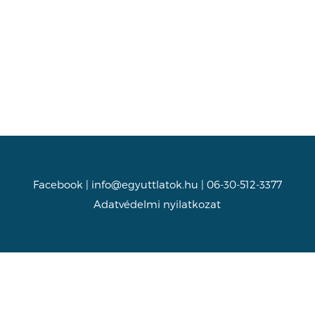
Facebook
|
info@egyuttlatok.hu
| 06-30-512-3377
Adatvédelmi nyilatkozat