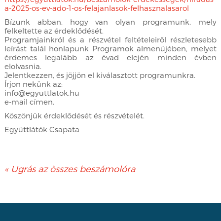
a-2025-os-ev-ado-1-os-felajanlasok-felhasznalasarol
Bízunk abban, hogy van olyan programunk, mely
felkeltette az érdeklődését.
Programjainkról és a részvétel feltételeiről részletesebb
leírást talál honlapunk Programok almenüjében, melyet
érdemes legalább az évad elején minden évben
elolvasnia.
Jelentkezzen, és jöjjön el kiválasztott programunkra.
Írjon nekünk az:
info@egyuttlatok.hu
e-mail címen.
Köszönjük érdeklődését és részvételét.
Együttlátók Csapata
« Ugrás az összes beszámolóra