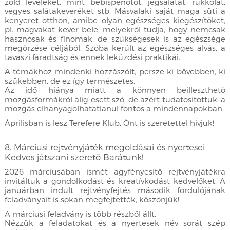
zöld leveleket, mint bébispenótot, jégsalátát, rukkolát,
vegyes salátakeveréket stb. Másvalaki saját maga süti a
kenyeret otthon, amibe olyan egészséges kiegészítőket,
pl. magvakat kever bele, melyekről tudja, hogy nemcsak
hasznosak és finomak, de szükségesek is az egészsége
megőrzése céljából. Szóba került az egészséges alvás, a
tavaszi fáradtság és ennek leküzdési praktikái.
A témákhoz mindenki hozzászólt, persze ki bővebben, ki
szűkebben, de ez így természetes.
Az idő hiánya miatt a könnyen beilleszthető
mozgásformákról alig esett szó, de azért tudatosítottuk: a
mozgás elhanyagolhatatlanul fontos a mindennapokban.
Áprilisban is lesz Terefere Klub, Önt is szeretettel hívjuk!
8. Márciusi rejtvényjáték megoldásai és nyertesei
Kedves játszani szerető Barátunk!
2026 márciusában ismét agyfényesítő rejtvényjátékra
invitáltuk a gondolkodást és kreatívkodást kedvelőket. A
januárban indult rejtvényfejtés második fordulójának
feladványait is sokan megfejtették, köszönjük!
A márciusi feladvány is több részből állt.
Nézzük a feladatokat és a nyertesek név sorát szép