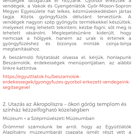
vendégek látogattak el hozzánk. Győrből érkeztek a
vendégek, a Vakok és Gyengénlátók Győr-Moson-Sopron
Megyei Egyesülete hat lelkes, kézműveskedésben jártas
tagja. Közös gyöngyfűzős délutánt terveztünk. A
vendégek nagyon szép gyöngyös termékekkel készültek,
melyeket meg lehetett tekinteni, kézbe fogni, sőt meg is
lehetett vásárolni. Meglepetésünkre kiderült, hogy
nemcsak a hölgyek, hanem az urak is értenek a
gyöngyfűzéshez és bizonyos minták csínja-bínja
megtanításához.
A beszámoló folytatását olvassa el, kérjük, honlapunk
Beszámolók, érdekességek menüpontjában, az alábbi
linkre kattintva:
https://egyuttlatok.hu/beszamolok-
erdekessegek/gyongyfuzes-gyorbol-erkezett-vendegeink-
segitsegevel
2. Utazás az Akropoliszra – ókori görög templom és
színház kézzelfogható közelségben
Múzeum + a Szépművészeti Múzeumban
Örömmel számolunk be arról, hogy az Együttlátók
Alapítvány múzeumbarát csapata ismét részt vett a