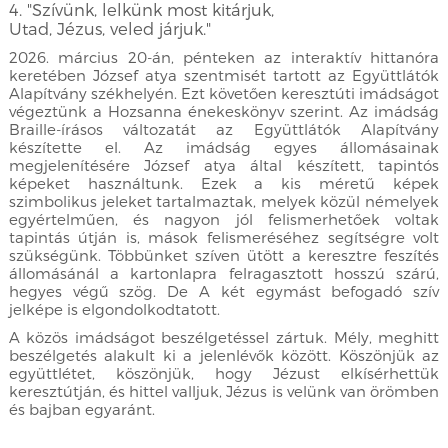
4. "Szívünk, lelkünk most kitárjuk,
Utad, Jézus, veled járjuk."
2026. március 20-án, pénteken az interaktív hittanóra
keretében József atya szentmisét tartott az Együttlátók
Alapítvány székhelyén. Ezt követően keresztúti imádságot
végeztünk a Hozsanna énekeskönyv szerint. Az imádság
Braille-írásos változatát az Együttlátók Alapítvány
készítette el. Az imádság egyes állomásainak
megjelenítésére József atya által készített, tapintós
képeket használtunk. Ezek a kis méretű képek
szimbolikus jeleket tartalmaztak, melyek közül némelyek
egyértelműen, és nagyon jól felismerhetőek voltak
tapintás útján is, mások felismeréséhez segítségre volt
szükségünk. Többünket szíven ütött a keresztre feszítés
állomásánál a kartonlapra felragasztott hosszú szárú,
hegyes végű szög. De A két egymást befogadó szív
jelképe is elgondolkodtatott.
A közös imádságot beszélgetéssel zártuk. Mély, meghitt
beszélgetés alakult ki a jelenlévők között. Köszönjük az
együttlétet, köszönjük, hogy Jézust elkísérhettük
keresztútján, és hittel valljuk, Jézus is velünk van örömben
és bajban egyaránt.