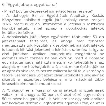
6. "Egyet jobbra, egyet balra"
- Mi ez? Egy tánclépéseket ismertető leírás részlete?
- Á, dehogyis! Ez az Együttlátók Alapítvány Kockás
Könyvében található egyik játékszabály címe, melyet
2026. március 28-án, szombaton a játékklub résztvevői
kipróbálhattak, mivel aznap a dobókockás játékok
kerültek terítékre.
A dobókockás játékkönyv egyébként több mint 50 db
játékszabályt tartalmaz, és ahogy már többször
megtapasztaltuk, közülük a kisebbeknek ajánlott játékok
is tudnak kihívást jelenteni a felnőttek számára is. Így az
első játékban, amikor iparkodtunk megépíteni az
álomházunkat, többen bajban voltunk, mert a dobások
egymásutánisága határozta meg, mikor tehetjük le a ház
alapjait, mikor húzhatjuk fel a falakat, mikor építhetjük be
az ajtót és ablakot, és persze mikorra kerül fel a kémény a
tetőre. Szerencsére volt azért olyan játékostársunk, akinek
sikerült a házépítést befejeznie, míg másoknál több-
kevesebb elmaradás mutatkozott.
A "Chikago" és a "kaszinó" című játékok is izgalmasak
voltak, mint ahogy az 50 pont elérését célzó, egyszerűen
50-es névre hallgató játék is. Volt, amikor egy, volt, amikor
két kockával dobtunk, legtöbbször egymás után, de az is