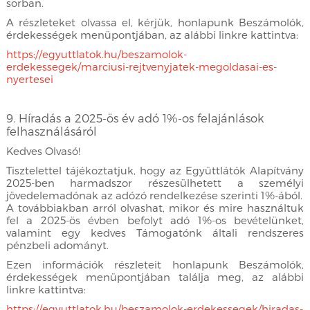
sorban.
A részleteket olvassa el, kérjük, honlapunk Beszámolók,
érdekességek menüpontjában, az alábbi linkre kattintva:
https://egyuttlatok.hu/beszamolok-
erdekessegek/marciusi-rejtvenyjatek-megoldasai-es-
nyertesei
9. Híradás a 2025-ös év adó 1%-os felajánlások
felhasználásáról
Kedves Olvasó!
Tisztelettel tájékoztatjuk, hogy az Együttlátók Alapítvány
2025-ben harmadszor részesülhetett a személyi
jövedelemadónak az adózó rendelkezése szerinti 1%-ából.
A továbbiakban arról olvashat, mikor és mire használtuk
fel a 2025-ös évben befolyt adó 1%-os bevételünket,
valamint egy kedves Támogatónk általi rendszeres
pénzbeli adományt.
Ezen információk részleteit honlapunk Beszámolók,
érdekességek menüpontjában találja meg, az alábbi
linkre kattintva:
https://egyuttlatok.hu/beszamolok-erdekessegek/hiradas-