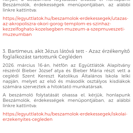
Beszámolók, érdekességek menüpontjában, az alábbi
linkre kattintva:
https://egyuttlatok.hu/beszamolok-erdekessegek/utazas-
az-akropoliszra-okori-gorog-templom-es-szinhaz-
kezzelfoghato-kozelsegben-muzeum-a-szepmuveszeti-
muzeumban
3. Bartimeus, akit Jézus látóvá tett - Azaz érzékenyítő
foglalkozást tartottunk Cegléden
2026. március 16-án, hétfőn az Együttlátók Alapítvány
részéről Bieber József atya és Bieber Mária részt vett a
ceglédi Szent Kereszt Katolikus Általános Iskola lelki
napján, melyet az első és második osztályos kisdiákok
számára szerveztek a hitoktató munkatársak.
A beszámoló folytatását olvassa el, kérjük, honlapunk
Beszámolók, érdekességek menüpontjában, az alábbi
linkre kattintva:
https://egyuttlatok.hu/beszamolok-erdekessegek/iskolai-
erzekenyites-cegleden