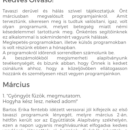
Tavaszi derűvel és hálás szívvel tájékoztatjuk Önt
márciusban megvalósult programjainkról. Amit
terveztünk, sikeresen meg is tudtuk valósítani, igaz, volt
olyan programunk, melyet betegség miatt némi
késedelemmel tartottunk meg. Önkéntes segítőinknek
ez alkalommal is sokmindenért vagyunk hálásak.
Meglepetés-programokban, illetve külsős programokban
is volt részünk ebben a hónapban.
A programokról időrendi sorrendben számolunk be.
A beszámolókból megismerheti alapítványunk
tevékenységét, és bízunk abban, hogy Önnek is kedvet
csinálunk ahhoz, hogy a közeljövőben ellátogasson
hozzánk és személyesen részt vegyen programjainkon.
Március
1. "Gyöngyöt fűzök, megmutatom,
Hogyha kész lesz, neked adom!"
Bartos Erika fentebb idézett verssorai jól kifejezik az első
tavaszi programunk lényegét, melyre március 2-án,
hétfőn került sor az Együttlátók Alapítvány székhelyén,
ezen a napon ugyanis meghívásunkat elfogadva kedves