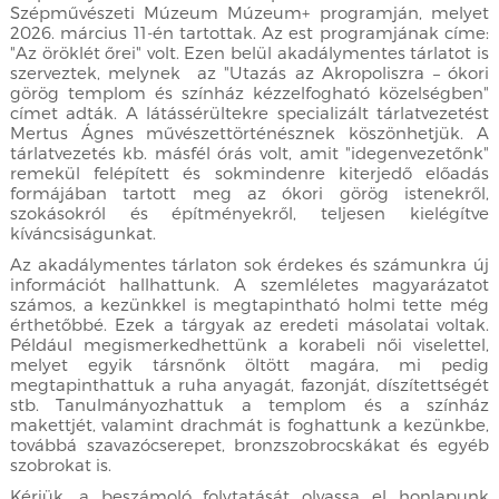
Szépművészeti Múzeum Múzeum+ programján, melyet
2026. március 11-én tartottak. Az est programjának címe:
"Az öröklét őrei" volt. Ezen belül akadálymentes tárlatot is
szerveztek, melynek az "Utazás az Akropoliszra – ókori
görög templom és színház kézzelfogható közelségben"
címet adták. A látássérültekre specializált tárlatvezetést
Mertus Ágnes művészettörténésznek köszönhetjük. A
tárlatvezetés kb. másfél órás volt, amit "idegenvezetőnk"
remekül felépített és sokmindenre kiterjedő előadás
formájában tartott meg az ókori görög istenekről,
szokásokról és építményekről, teljesen kielégítve
kíváncsiságunkat.
Az akadálymentes tárlaton sok érdekes és számunkra új
információt hallhattunk. A szemléletes magyarázatot
számos, a kezünkkel is megtapintható holmi tette még
érthetőbbé. Ezek a tárgyak az eredeti másolatai voltak.
Például megismerkedhettünk a korabeli női viselettel,
melyet egyik társnőnk öltött magára, mi pedig
megtapinthattuk a ruha anyagát, fazonját, díszítettségét
stb. Tanulmányozhattuk a templom és a színház
makettjét, valamint drachmát is foghattunk a kezünkbe,
továbbá szavazócserepet, bronzszobrocskákat és egyéb
szobrokat is.
Kérjük, a beszámoló folytatását olvassa el honlapunk