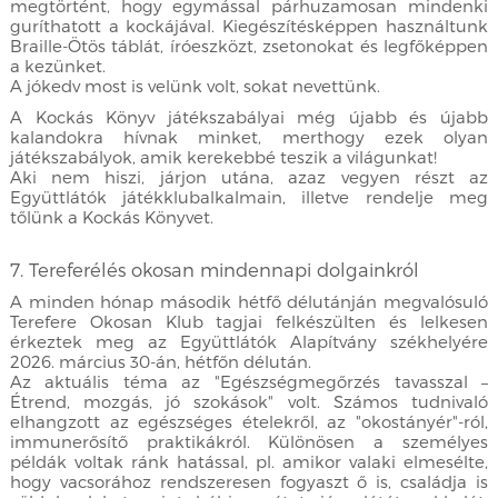
megtörtént, hogy egymással párhuzamosan mindenki
guríthatott a kockájával. Kiegészítésképpen használtunk
Braille-Ötös táblát, íróeszközt, zsetonokat és legfőképpen
a kezünket.
A jókedv most is velünk volt, sokat nevettünk.
A Kockás Könyv játékszabályai még újabb és újabb
kalandokra hívnak minket, merthogy ezek olyan
játékszabályok, amik kerekebbé teszik a világunkat!
Aki nem hiszi, járjon utána, azaz vegyen részt az
Együttlátók játékklubalkalmain, illetve rendelje meg
tőlünk a Kockás Könyvet.
7. Tereferélés okosan mindennapi dolgainkról
A minden hónap második hétfő délutánján megvalósuló
Terefere Okosan Klub tagjai felkészülten és lelkesen
érkeztek meg az Együttlátók Alapítvány székhelyére
2026. március 30-án, hétfőn délután.
Az aktuális téma az "Egészségmegőrzés tavasszal –
Étrend, mozgás, jó szokások" volt. Számos tudnivaló
elhangzott az egészséges ételekről, az "okostányér"-ról,
immunerősítő praktikákról. Különösen a személyes
példák voltak ránk hatással, pl. amikor valaki elmesélte,
hogy vacsorához rendszeresen fogyaszt ő is, családja is