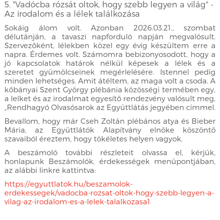
5. "Vadócba rózsát oltok, hogy szebb legyen a világ" -
Az irodalom és a lélek találkozása
Sokáig álom volt. Azonban 2026.03.21., szombat
délutánján, a tavaszi napforduló napján megvalósult.
Szervezőként, lélekben közel egy évig készültem erre a
napra. Érdemes volt. Számomra bebizonyosodott, hogy a
jó kapcsolatok határok nélkül képesek a lélek és a
szeretet gyümölcseinek megérlelésére. Istennel pedig
minden lehetséges. Amit átéltem, az maga volt a csoda. A
kőbányai Szent György plébánia közösségi termében egy,
a lelket és az irodalmat egyesítő rendezvény valósult meg,
„Rendhagyó Olvasósarok az Együttlátás jegyében címmel.
Bevallom, hogy már Cseh Zoltán plébános atya és Bieber
Mária, az Együttlátók Alapítvány elnöke köszöntő
szavaiból éreztem, hogy tökéletes helyen vagyok.
A beszámoló további részleteit olvassa el, kérjük,
honlapunk Beszámolók, érdekességek menüpontjában,
az alábbi linkre kattintva:
https://egyuttlatok.hu/beszamolok-
erdekessegek/vadocba-rozsat-oltok-hogy-szebb-legyen-a-
vilag-az-irodalom-es-a-lelek-talalkozasa1