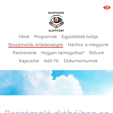
Hírek
Programok
Együttlátók boltja
Beszámolók, érdekességek
Házhoz is megyünk
Partnereink
Hogyan támogathat?
Rólunk
Kapcsolat
Adó 1%
Dokumentumok