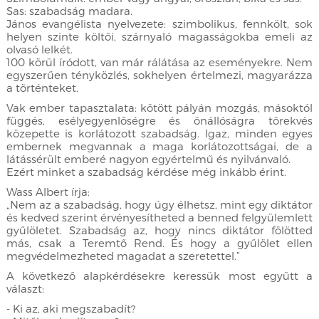
Sas: szabadság madara.
János evangélista nyelvezete: szimbolikus, fennkölt, sok
helyen szinte költői, szárnyaló magasságokba emeli az
olvasó lelkét.
100 körül íródott, van már rálátása az eseményekre. Nem
egyszerűen tényközlés, sokhelyen értelmezi, magyarázza
a történteket.
Vak ember tapasztalata: kötött pályán mozgás, másoktól
függés, esélyegyenlőségre és önállóságra törekvés
közepette is korlátozott szabadság. Igaz, minden egyes
embernek megvannak a maga korlátozottságai, de a
látássérült emberé nagyon egyértelmű és nyilvánvaló.
Ezért minket a szabadság kérdése még inkább érint.
Wass Albert írja:
„Nem az a szabadság, hogy úgy élhetsz, mint egy diktátor
és kedved szerint érvényesítheted a benned felgyülemlett
gyűlöletet. Szabadság az, hogy nincs diktátor fölötted
más, csak a Teremtő Rend. És hogy a gyűlölet ellen
megvédelmezheted magadat a szeretettel.”
A következő alapkérdésekre keressük most együtt a
választ:
- Ki az, aki megszabadít?