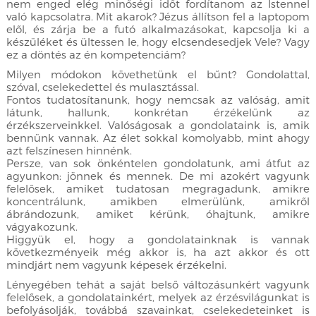
nem enged elég minőségi időt fordítanom az Istennel
való kapcsolatra. Mit akarok? Jézus állítson fel a laptopom
elől, és zárja be a futó alkalmazásokat, kapcsolja ki a
készüléket és ültessen le, hogy elcsendesedjek Vele? Vagy
ez a döntés az én kompetenciám?
Milyen módokon követhetünk el bűnt? Gondolattal,
szóval, cselekedettel és mulasztással.
Fontos tudatosítanunk, hogy nemcsak az valóság, amit
látunk, hallunk, konkrétan érzékelünk az
érzékszerveinkkel. Valóságosak a gondolataink is, amik
bennünk vannak. Az élet sokkal komolyabb, mint ahogy
azt felszínesen hinnénk.
Persze, van sok önkéntelen gondolatunk, ami átfut az
agyunkon: jönnek és mennek. De mi azokért vagyunk
felelősek, amiket tudatosan megragadunk, amikre
koncentrálunk, amikben elmerülünk, amikről
ábrándozunk, amiket kérünk, óhajtunk, amikre
vágyakozunk.
Higgyük el, hogy a gondolatainknak is vannak
következményeik még akkor is, ha azt akkor és ott
mindjárt nem vagyunk képesek érzékelni.
Lényegében tehát a saját belső változásunkért vagyunk
felelősek, a gondolatainkért, melyek az érzésvilágunkat is
befolyásolják, továbbá szavainkat, cselekedeteinket is