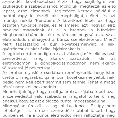
szenvedés következtében érzik, hogy segítségre van
szükségük a szabaduláshoz. Mondjuk, megteszik az első
lépést, azaz elmennek, segítséget kérnek például a
paptól vagy lelkésztől, aki meghallgatja őket, és azt
mondja nekik: "Rendben. A következő lépés az, hogy
őszintén tükörbe nézel, és felismered azt, hogyan élsz,
bevallod magadnak és a jó Istennek a bűneidet.
Megbánod a bűneidet, és elhatározod, hogy változtatsz az
életmódodon, elhagyod a bűnös cselekedeteket. Miért?
Mert tapasztalod a bűn következményeit, a lelki
gyötrődést, és akár fizikai fájdalmakat is."
A legtöbb ember pedig erre azt válaszolja: "A lelki és testi
szenvedéstől meg akarok szabadulni, de az
életmódomon, a gondolkodásmódomon nem akarok
változtatni, jó nekem így."
Az ember olyasféle csodában reménykedik, hogy Isten
csettint, megszabadítja a bűn következményeitől, neki
pedig nem kell ezért semmit sem tennie. Tehát a maga
részét nem kell hozzáadnia.
Mondhatjuk úgy, hogy a sültgalamb a szájába repül, azaz
a szenvedéstől való szabadulás magától történik meg
anélkül, hogy az azt előidéző bűntől megszabadulna.
Mindnyájan érezzük a logikai bukfencet. Ez így nem
lehetséges: az ember szenvedése abból fakad, hogy
bűnben él. Ha a bűnös életmódot nem változtatja meg,