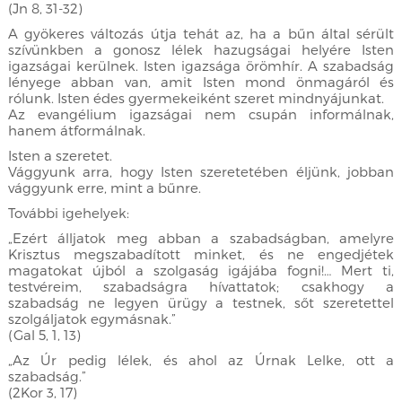
(Jn 8, 31-32)
A gyökeres változás útja tehát az, ha a bűn által sérült
szívünkben a gonosz lélek hazugságai helyére Isten
igazságai kerülnek. Isten igazsága örömhír. A szabadság
lényege abban van, amit Isten mond önmagáról és
rólunk. Isten édes gyermekeiként szeret mindnyájunkat.
Az evangélium igazságai nem csupán informálnak,
hanem átformálnak.
Isten a szeretet.
Vággyunk arra, hogy Isten szeretetében éljünk, jobban
vággyunk erre, mint a bűnre.
További igehelyek:
„Ezért álljatok meg abban a szabadságban, amelyre
Krisztus megszabadított minket, és ne engedjétek
magatokat újból a szolgaság igájába fogni!… Mert ti,
testvéreim, szabadságra hívattatok; csakhogy a
szabadság ne legyen ürügy a testnek, sőt szeretettel
szolgáljatok egymásnak.”
(Gal 5, 1, 13)
„Az Úr pedig lélek, és ahol az Úrnak Lelke, ott a
szabadság.”
(2Kor 3, 17)