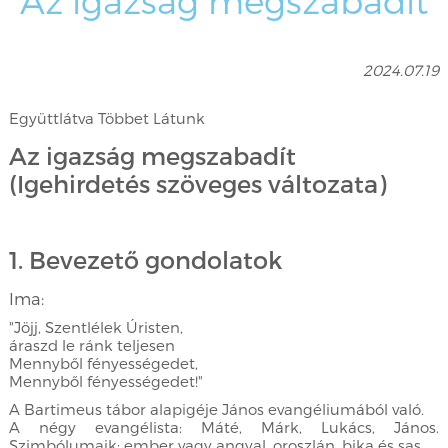
Az igazság megszabadít
2024.07.19
Együttlátva Többet Látunk
Az igazság megszabadít
(Igehirdetés szöveges változata)
1. Bevezető gondolatok
Ima:
"Jöjj, Szentlélek Úristen,
áraszd le ránk teljesen
Mennyből fényességedet,
Mennyből fényességedet!"
A Bartimeus tábor alapigéje János evangéliumából való.
A négy evangélista: Máté, Márk, Lukács, János.
Szimbólumaik: ember vagy angyal, oroszlán, bika és sas.