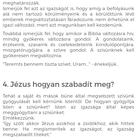
meghatározzák.
Ismerjük fel azt az igazságot is, hogy amíg a befolyásunk
alá nem tartozó körülményeink és a körülöttünk lévő
emberek megváltoztatásán fáradozunk, nem érhetünk el
igazi változást, mert azt magunkban kell kezdenünk.
Továbbá ismerjük fel, hogy amikor a Biblia változásra hív,
mindig gyökeres változásra gondol. A gondolataink,
érzéseink, szavaink és cselekedeteink kiindulópontjára,
mozgatórugójára, a szívre gondol. A szívünknek kell
gyökeresen megváltoznia.
"Teremts bennem tiszta szívet, Uram..." - énekeljük.
4. Jézus hogyan szabadít meg?
Tehát a saját és mások bűne által megsebzett szívünk
gyógyulását kell kérnünk Istentől. De hogyan gyógyítja
Isten a szívünket? Isten az igazsága által képes
meggyógyítani a szívünket.
Emlékezzünk:
"Így szólt akkor Jézus azokhoz a zsidókhoz, akik hittek
benne: Ha megismeritek az igazságot, az igazság
megszabadít titeket."