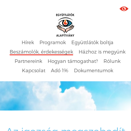
Hírek
Programok
Együttlátók boltja
Beszámolók, érdekességek
Házhoz is megyünk
Partnereink
Hogyan támogathat?
Rólunk
Kapcsolat
Adó 1%
Dokumentumok