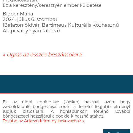
Ez a keresztény/keresztyén ember küldetése.
Bieber Mária
2024. július 6. szombat
(Balatonföldvár, Bartimeus Kulturális Közhasznú
Alapítvány nyári tábora)
« Ugrás az összes beszámolóra
Facebook
|
info@egyuttlatok.hu
| 06-30-512-3377
Ez az oldal cookie-kat (sütiket) használ azért, hogy
Adatvédelmi nyilatkozat
weboldalunk böngészése során a lehető legjobb élményt
tudjuk biztosítani. A honlapunkon történő további
böngészéssel hozzájárul a cookie-k használatához.
Tovább az Adatvédelmi nyilatkozathoz »