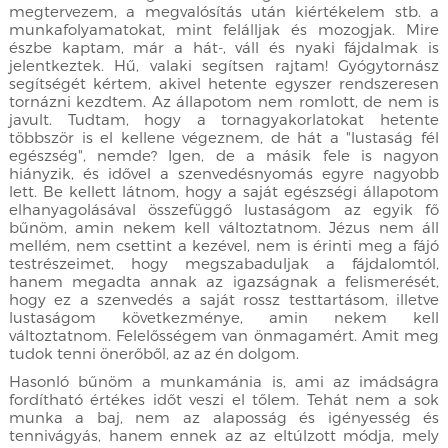
megtervezem, a megvalósítás után kiértékelem stb. a
munkafolyamatokat, mint felálljak és mozogjak. Mire
észbe kaptam, már a hát-, váll és nyaki fájdalmak is
jelentkeztek. Hű, valaki segítsen rajtam! Gyógytornász
segítségét kértem, akivel hetente egyszer rendszeresen
tornázni kezdtem. Az állapotom nem romlott, de nem is
javult. Tudtam, hogy a tornagyakorlatokat hetente
többször is el kellene végeznem, de hát a "lustaság fél
egészség", nemde? Igen, de a másik fele is nagyon
hiányzik, és idővel a szenvedésnyomás egyre nagyobb
lett. Be kellett látnom, hogy a saját egészségi állapotom
elhanyagolásával összefüggő lustaságom az egyik fő
bűnöm, amin nekem kell változtatnom. Jézus nem áll
mellém, nem csettint a kezével, nem is érinti meg a fájó
testrészeimet, hogy megszabaduljak a fájdalomtól,
hanem megadta annak az igazságnak a felismerését,
hogy ez a szenvedés a saját rossz testtartásom, illetve
lustaságom következménye, amin nekem kell
változtatnom. Felelősségem van önmagamért. Amit meg
tudok tenni önerőből, az az én dolgom.
Hasonló bűnöm a munkamánia is, ami az imádságra
fordítható értékes időt veszi el tőlem. Tehát nem a sok
munka a baj, nem az alaposság és igényesség és
tennivágyás, hanem ennek az az eltúlzott módja, mely