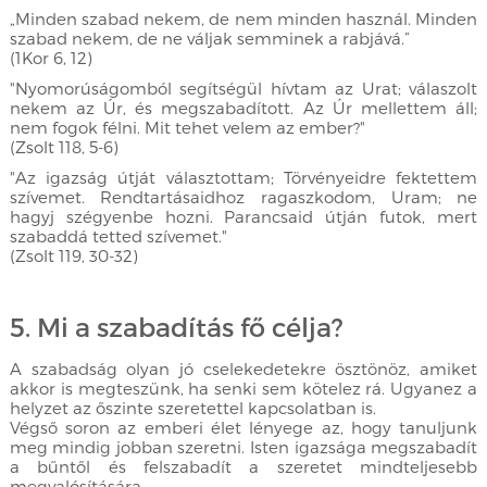
„Minden szabad nekem, de nem minden használ. Minden
szabad nekem, de ne váljak semminek a rabjává.”
(1Kor 6, 12)
"Nyomorúságomból segítségül hívtam az Urat; válaszolt
nekem az Úr, és megszabadított. Az Úr mellettem áll;
nem fogok félni. Mit tehet velem az ember?"
(Zsolt 118, 5-6)
"Az igazság útját választottam; Törvényeidre fektettem
szívemet. Rendtartásaidhoz ragaszkodom, Uram; ne
hagyj szégyenbe hozni. Parancsaid útján futok, mert
szabaddá tetted szívemet."
(Zsolt 119, 30-32)
5. Mi a szabadítás fő célja?
A szabadság olyan jó cselekedetekre ösztönöz, amiket
akkor is megteszünk, ha senki sem kötelez rá. Ugyanez a
helyzet az őszinte szeretettel kapcsolatban is.
Végső soron az emberi élet lényege az, hogy tanuljunk
meg mindig jobban szeretni. Isten igazsága megszabadít
a bűntől és felszabadít a szeretet mindteljesebb
megvalósítására.