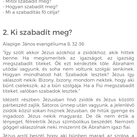
- Mitől szabadít meg?
- Hogyan szabadít meg?
- Mi a szabadítás fő célja?
2. Ki szabadít meg?
Alapige: János evangéliuma 8, 32-36
"Így szólt akkor Jézus azokhoz a zsidókhoz, akik hittek
benne: Ha megismeritek az igazságot, az igazság
megszabadít titeket. Ők ezt kérdezték tőle: Ábrahám
utódai vagyunk, és soha nem voltunk szolgái senkinek.
Hogyan mondhatod hát: Szabadok lesztek? Jézus így
válaszolt nekik: Bizony, bizony, mondom nektek, hogy aki
bűnt cselekszik, az a bűn szolgája. Ha a Fiú megszabadít
titeket, valóban szabadok lesztek."
Idézett részben: Jézusban hívő zsidók és Jézus közötti
párbeszéd zajlik. Sátoros ünnep után vagyunk, a jelenlévő
zsidók közül sokan hisznek Jézusban, de hitük gyenge és
ingadozó. Jézus nekik magyaráz. De ők nem értik a
lényeget, félreértik Jézus szimbolikus beszédét. Nemzeti
gőggel válaszolnak neki, miszerint ők Ábrahám igazi fiai.
Jézus arról beszél, hogy aki bűnben marad, az szolga, a