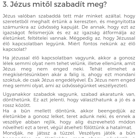
3. Jézus mitől szabadít meg?
Jézus valóban szabaddá tett már minket azáltal, hogy
szeretetből meghalt értünk a kereszten, és megnyitotta
számunkra az üdvösség kapuját. De annak, hogy ezt az
igazságot felismerjük és ez az igazság átformálja az
életünket, feltételei vannak. Mégpedig az, hogy Jézussal
élő kapcsolatban legyünk. Miért fontos nekünk az élő
kapcsolat?
Ha jézussal élő kapcsolatban vagyunk, akkor a gonosz
lélek semmi olyat nem tehet velünk, illetve ellenünk, amit
Jézus meg nem enged neki. Tehát elmehet a
megkísértésünkben akár a falig is, ahogy ezt mondani
szoktuk, de csak Jézus engedélyével. És Jézus nem enged
meg semmi olyat, ami az üdvösségünket veszélyezteti.
Ugyanakkor szabadok vagyunk, szabad akaratunk van,
dönthetünk. Ez azt jelenti, hogy választhatunk a jó és a
rossz között.
Ha a bűn mellett döntünk, akkor beengedjük az
életünkbe a gonosz lelket, teret adunk neki, és ennek a
veszélye abban rejlik, hogy alig észrevehető módon
növelheti ezt a teret, végül átveheti fölöttünk a hatalmat.
Mondják, ne játssz a tűzzel. Veszélyes játék a bűn