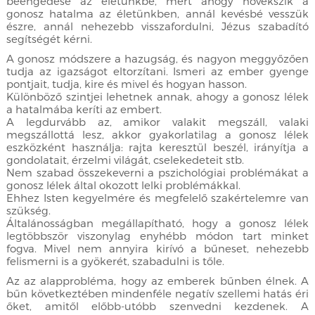
beengedése az életünkbe, mert ahogy növekszik a
gonosz hatalma az életünkben, annál kevésbé vesszük
észre, annál nehezebb visszafordulni, Jézus szabadító
segítségét kérni.
A gonosz módszere a hazugság, és nagyon meggyőzően
tudja az igazságot eltorzítani. Ismeri az ember gyenge
pontjait, tudja, kire és mivel és hogyan hasson.
Különböző szintjei lehetnek annak, ahogy a gonosz lélek
a hatalmába keríti az embert.
A legdurvább az, amikor valakit megszáll, valaki
megszállottá lesz, akkor gyakorlatilag a gonosz lélek
eszközként használja: rajta keresztül beszél, irányítja a
gondolatait, érzelmi világát, cselekedeteit stb.
Nem szabad összekeverni a pszichológiai problémákat a
gonosz lélek által okozott lelki problémákkal.
Ehhez Isten kegyelmére és megfelelő szakértelemre van
szükség.
Általánosságban megállapítható, hogy a gonosz lélek
legtöbbször viszonylag enyhébb módon tart minket
fogva. Mivel nem annyira kirívó a bűneset, nehezebb
felismerni is a gyökerét, szabadulni is tőle.
Az az alapprobléma, hogy az emberek bűnben élnek. A
bűn következtében mindenféle negatív szellemi hatás éri
őket, amitől előbb-utóbb szenvedni kezdenek. A