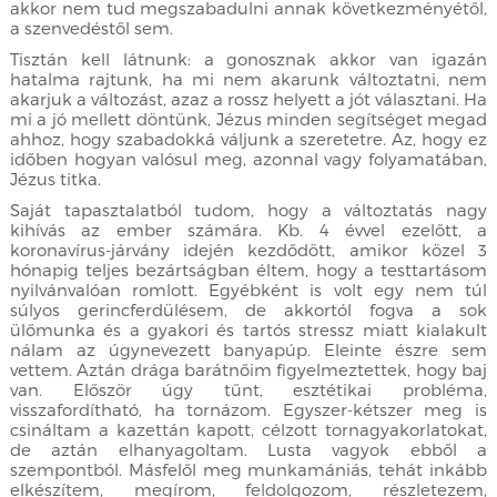
akkor nem tud megszabadulni annak következményétől,
a szenvedéstől sem.
Tisztán kell látnunk: a gonosznak akkor van igazán
hatalma rajtunk, ha mi nem akarunk változtatni, nem
akarjuk a változást, azaz a rossz helyett a jót választani. Ha
mi a jó mellett döntünk, Jézus minden segítséget megad
ahhoz, hogy szabadokká váljunk a szeretetre. Az, hogy ez
időben hogyan valósul meg, azonnal vagy folyamatában,
Jézus titka.
Saját tapasztalatból tudom, hogy a változtatás nagy
kihívás az ember számára. Kb. 4 évvel ezelőtt, a
koronavírus-járvány idején kezdődött, amikor közel 3
hónapig teljes bezártságban éltem, hogy a testtartásom
nyilvánvalóan romlott. Egyébként is volt egy nem túl
súlyos gerincferdülésem, de akkortól fogva a sok
ülőmunka és a gyakori és tartós stressz miatt kialakult
nálam az úgynevezett banyapúp. Eleinte észre sem
vettem. Aztán drága barátnőim figyelmeztettek, hogy baj
van. Először úgy tűnt, esztétikai probléma,
visszafordítható, ha tornázom. Egyszer-kétszer meg is
csináltam a kazettán kapott, célzott tornagyakorlatokat,
de aztán elhanyagoltam. Lusta vagyok ebből a
szempontból. Másfelől meg munkamániás, tehát inkább
elkészítem, megírom, feldolgozom, részletezem,