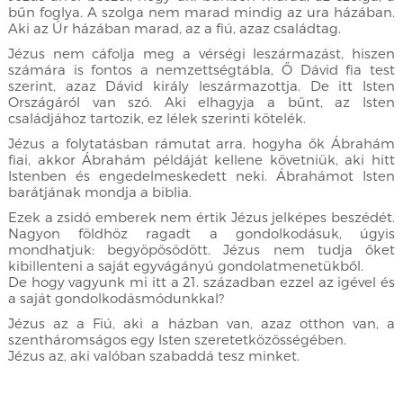
bűn foglya. A szolga nem marad mindig az ura házában.
Aki az Úr házában marad, az a fiú, azaz családtag.
Jézus nem cáfolja meg a vérségi leszármazást, hiszen
számára is fontos a nemzettségtábla, Ő Dávid fia test
szerint, azaz Dávid király leszármazottja. De itt Isten
Országáról van szó. Aki elhagyja a bűnt, az Isten
családjához tartozik, ez lélek szerinti kötelék.
Jézus a folytatásban rámutat arra, hogyha ők Ábrahám
fiai, akkor Ábrahám példáját kellene követniük, aki hitt
Istenben és engedelmeskedett neki. Ábrahámot Isten
barátjának mondja a biblia.
Ezek a zsidó emberek nem értik Jézus jelképes beszédét.
Nagyon földhöz ragadt a gondolkodásuk, úgyis
mondhatjuk: begyöpösödött. Jézus nem tudja őket
kibillenteni a saját egyvágányú gondolatmenetükből.
De hogy vagyunk mi itt a 21. században ezzel az igével és
a saját gondolkodásmódunkkal?
Jézus az a Fiú, aki a házban van, azaz otthon van, a
szentháromságos egy Isten szeretetközösségében.
Jézus az, aki valóban szabaddá tesz minket.